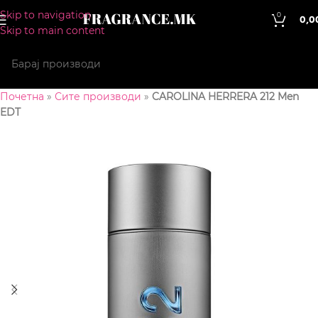
Skip to navigation
0
0,0
Skip to main content
Почетна
»
Сите производи
»
CAROLINA HERRERA 212 Men
EDT