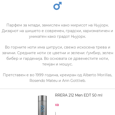
Парфем за млади, замислен како мирисот на Њујорк.
Дизајнот на шишето е современ, градски, харизматичен и
уникатен како градот Њујорк.
Во горните ноти има цитруси, свежо искосена трева и
зачини. Средните ноти се цветни и зелени: ѓумбир, зелен
бибер и гарденија. Во основата се дрвенестите ноти,
темјан и мошус.
Претставен е во 1999 година, креиран од Alberto Morillas,
Rosendo Mateu и Ann Gottlieb.
CAROLINA HERRERA 212 Men EDT 50 ml
Нема на залиха