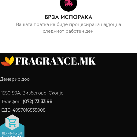
БРЗА ИСПОРАКА
Вашата пратка ќе биде процесирана најдоцна
следниот работен ден.
Денерис доо
1550-50A, Визбегово, Скопје
Телефон:
(072) 73 33 98
ЕДБ: 4057016535008