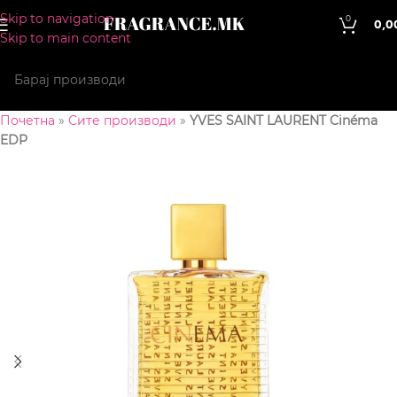
Skip to navigation
0
0,0
Skip to main content
Почетна
»
Сите производи
»
YVES SAINT LAURENT Cinéma
EDP