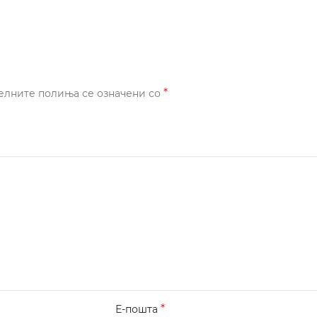
*
елните полиња се означени со
*
Е-пошта