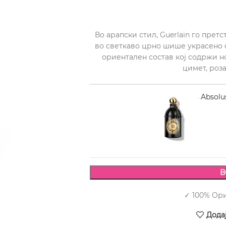
Во арапски стил, Guerlain го прет
во светкаво црно шише украсено с
ориентален состав кој содржи но
цимет, роз
GUERLAIN Les Absolus
8.780,00
В
✓ 100% Ор
Дода