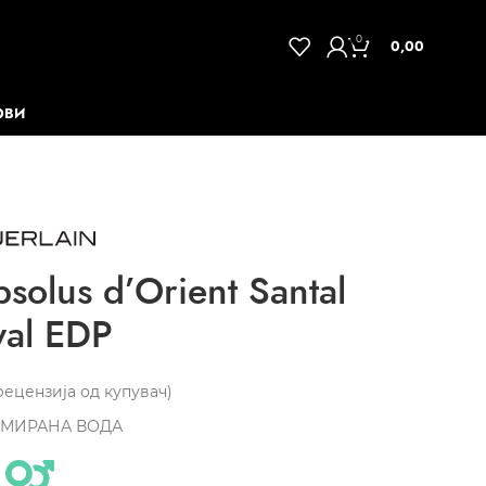
0
0,00
ОВИ
olus d’Orient Santal
yal EDP
ецензија од купувач)
МИРАНА ВОДА