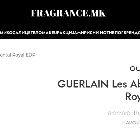
ЕМИ
КОСА
ЛИЦЕ
ТЕЛО
MAKEUP
АКЦИЈА
МИРИСНИ НОТИ
БЛОГ
БРЕНД
antal Royal EDP
GUERLAIN Les Abs
Ro
(
1
р
ПАРФИ