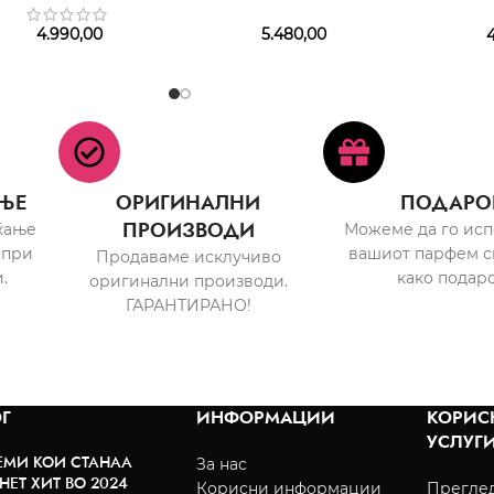
4.990,00
5.480,00
4
ЊЕ
ОРИГИНАЛНИ
ПОДАРО
ПРОИЗВОДИ
ќање
Можеме да го ис
 при
вашиот парфем с
Продаваме исклучиво
.
како подаро
оригинални производи.
ГАРАНТИРАНО!
Г
ИНФОРМАЦИИ
КОРИС
УСЛУГ
ЕМИ КОИ СТАНАА
За нас
НЕТ ХИТ ВО 2024
Корисни информации
Преглед