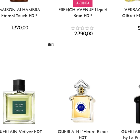
АКЦИЈА
MAISON ALHAMBRA
FRENCH AVENUE Liquid
VERSAC
Eternal Touch EDP
Brun EDP
Giftset 
150 m
1.370,00
5
2.390,00
UERLAIN Vetiver EDT
GUERLAIN L’Heure Bleue
GUERLAIN
EDT
by La Pe