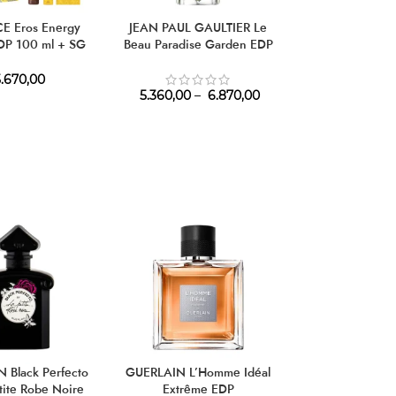
HOT
E Eros Energy
JEAN PAUL GAULTIER Le
LATTAFA Bade’e
EDP 100 ml + SG
Beau Paradise Garden EDP
Honor & Glo
l + EDP 5 ml
.670,00
5.360,00
–
6.870,00
1.770,
 Black Perfecto
GUERLAIN L’Homme Idéal
GUERLAIN Shal
tite Robe Noire
Extrême EDP