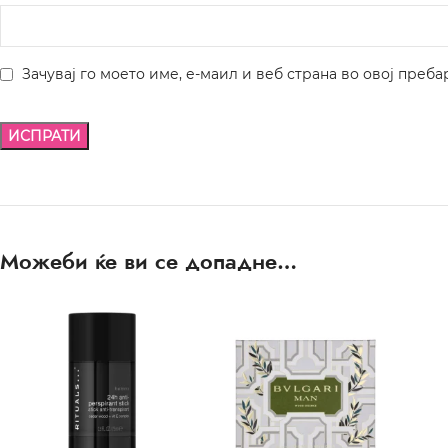
Зачувај го моето име, е-маил и веб страна во овој преба
Можеби ќе ви се допадне…