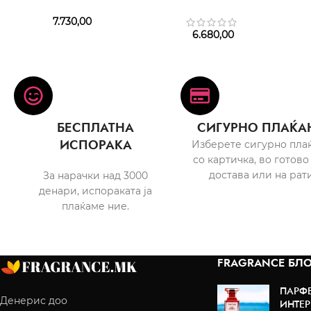
7.730,00
6.680,00
БЕСПЛАТНА
СИГУРНО ПЛАЌА
ИСПОРАКА
Изберете сигурно пла
со картичка, во готово
достава или на рати
За нарачки над 3000
денари, испораката ја
плаќаме ние.
FRAGRANCE БЛО
ПАРФ
Денерис доо
ИНТЕР