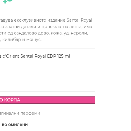
ставува ексклузивното издание Santal Royal
о златни детали и црно-златна лента, има
ти од сандалово дрво, кожа, уд, нероли,
а, килибар и мошус.
 d'Orient Santal Royal EDP 125 ml
О КОРПА
игинални парфеми
ј во омилени