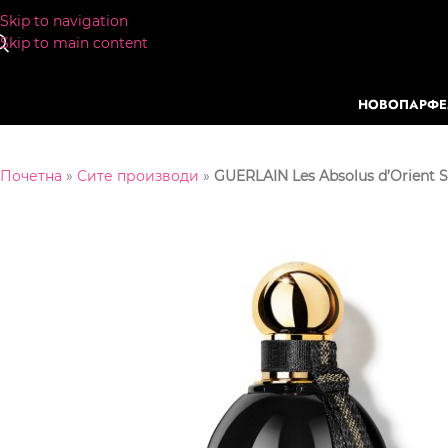
Skip to navigation
Skip to main content
НОВО
ПАРФ
Почетна
»
Сите производи
»
GUERLAIN Les Absolus d’Orient S