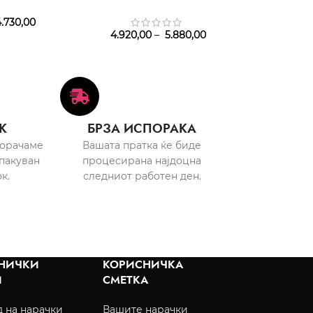
EDT
2.990,00
–
7
.730,00
4.920,00
–
5.880,00
К
БРЗА ИСПОРАКА
порачаме
Вашата пратка ќе биде
пакуван
процесирана најдоцна
к.
следниот работен ден.
НИЧКИ
КОРИСНИЧКА
И
СМЕТКА
 на нарачки
Вашите нарачки