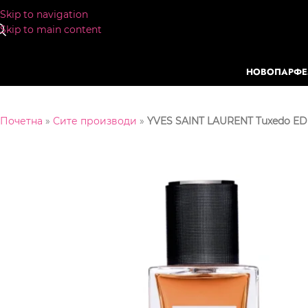
Skip to navigation
Skip to main content
НОВО
ПАРФ
Почетна
»
Сите производи
»
YVES SAINT LAURENT Tuxedo E