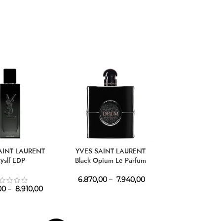
AINT LAURENT
YVES SAINT LAURENT
YVES SAINT 
yslf EDP
Black Opium Le Parfum
Libre Le P
6.870,00
–
7.940,00
00
–
8.910,00
6.970,00
–
8