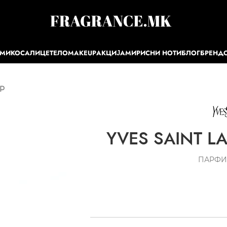
ЕМИ
КОСА
ЛИЦЕ
ТЕЛО
MAKEUP
АКЦИЈА
МИРИСНИ НОТИ
БЛОГ
БРЕНД
DP
YVES SAINT L
ПАРФИ