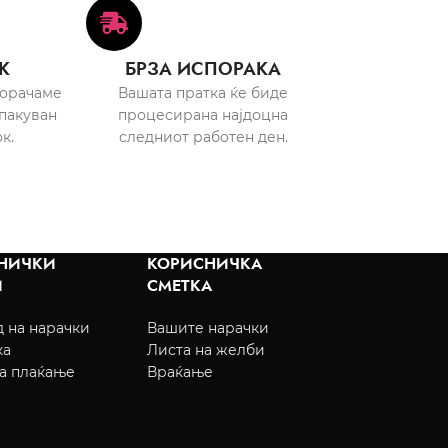
К
БРЗА ИСПОРАКА
порачаме
Вашата пратка ќе биде
пакуван
процесирана најдоцна
к.
следниот работен ден.
НИЧКИ
КОРИСНИЧКА
И
СМЕТКА
 на нарачки
Вашите нарачки
ка
Листа на желби
а плаќање
Враќање