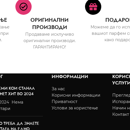
ЊЕ
ОРИГИНАЛНИ
ПОДАРО
ПРОИЗВОДИ
ќање
Можеме да го ис
 при
вашиот парфем с
Продаваме исклучиво
.
како подаро
оригинални производи.
ГАРАНТИРАНО!
Г
ИНФОРМАЦИИ
КОРИС
УСЛУГ
ЕМИ КОИ СТАНАА
За нас
НЕТ ХИТ ВО 2024
Корисни информации
Преглед
Приватност
Испора
/2024
Нема
Услови за користење
Начин н
тари
Контакт
О ТРЕБА ДА ЗНАЕТЕ
TTAFA НА ЕДНО