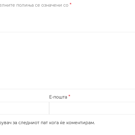
*
елните полиња се означени со
*
Е-пошта
рувач за следниот пат кога ќе коментирам.