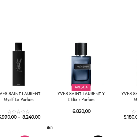
АКЦИЈА
VES SAINT LAURENT
YVES SAINT LAURENT Y
YVES S
Myslf Le Parfum
L’Elixir Parfum
M
6.820,00
.990,00
–
8.240,00
5.180,