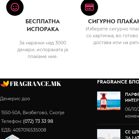
БЕСПЛАТНА
СИГУРНО ПЛАЌА
ИСПОРАКА
Изберете сигурно пла
со картичка, во готово
достава или на рати
За нарачки над 3000
денари, испораката ја
плаќаме ние.
FRAGRANCE БЛО
ПАРФ
Денерис доо
ИНТЕР
06/10
1550-50A, Визбегово, Скопје
комен
Телефон:
(072) 73 33 98
ЕДБ: 4057016535008
СЕ ШТ
ЗА LA