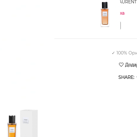
YVES SAINT LAURENT 
Нема на залиха
✓ 100% Ор
Дода
SHARE: