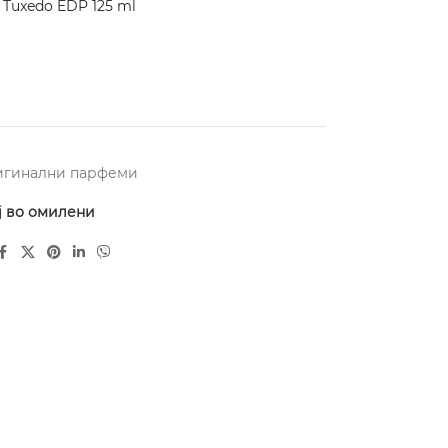
Tuxedo EDP 125 ml
игинални парфеми
ј во омилени