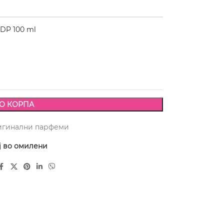
DP 100 ml
О КОРПА
игинални парфеми
ј во омилени