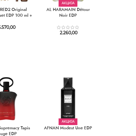
АКЦИЈА
ED2 Original
AL HARAMAIN Détour
SERGE LUTENS La
set EDP 100 ml +
Noir EDP
Berlin E
DP 10 ml
5.970,
.570,00
2.260,00
АКЦИЈА
upremacy Tapis
AFNAN Modest Une EDP
AFNAN Suprem
ouge EDP
Only Intense Gi