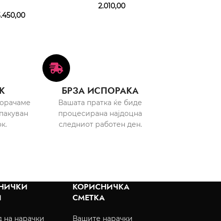
100 ml + ASB 1
2.010,00
150 m
.450,00
3.970,
К
БРЗА ИСПОРАКА
порачаме
Вашата пратка ќе биде
пакуван
процесирана најдоцна
к.
следниот работен ден.
НИЧКИ
КОРИСНИЧКА
И
СМЕТКА
 на нарачки
Вашите нарачки