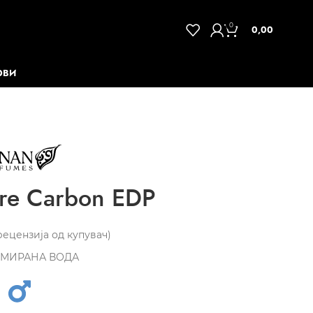
0
0,00
ОВИ
re Carbon EDP
ецензија од купувач)
МИРАНА ВОДА