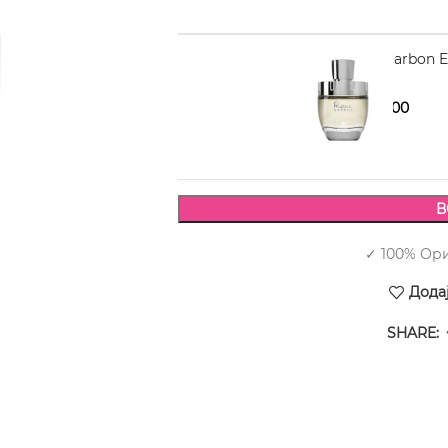
AFNAN Rare Carbon E
1.990,00
2.690,00
В
✓ 100% Ор
Дода
SHARE: