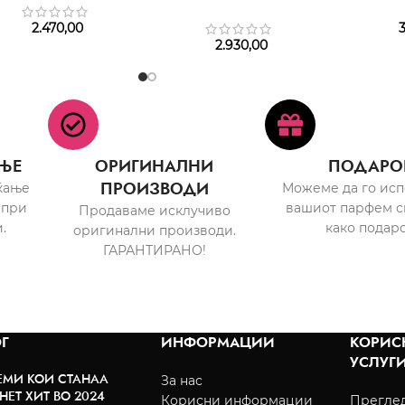
2.470,00
3
2.930,00
ЊЕ
ОРИГИНАЛНИ
ПОДАРО
ПРОИЗВОДИ
ќање
Можеме да го ис
 при
вашиот парфем с
Продаваме исклучиво
.
како подаро
оригинални производи.
ГАРАНТИРАНО!
Г
ИНФОРМАЦИИ
КОРИС
УСЛУГ
ЕМИ КОИ СТАНАА
За нас
НЕТ ХИТ ВО 2024
Корисни информации
Преглед