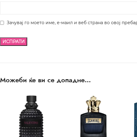
Зачувај го моето име, е-маил и веб страна во овој преба
Можеби ќе ви се допадне…