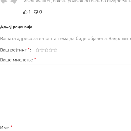
Visok kvalitet, daleku povisok od 80% na dizajnerski
1
0
Додај рецензија
Вашата адреса за е-пошта нема да биде објавена.
Задолжит
*
Ваш рејтинг
*
Ваше мислење
*
Име