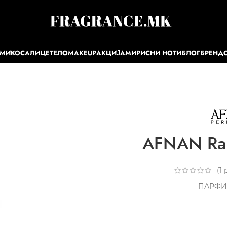
ЕМИ
КОСА
ЛИЦЕ
ТЕЛО
MAKEUP
АКЦИЈА
МИРИСНИ НОТИ
БЛОГ
БРЕНД
AFNAN Ra
(
1
р
ПАРФИ