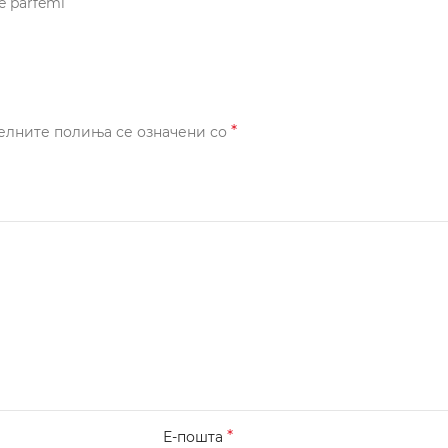
te parfemi
*
елните полиња се означени со
*
Е-пошта