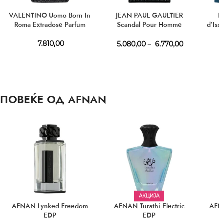
VALENTINO Uomo Born In
JEAN PAUL GAULTIER
Roma Extradose Parfum
Scandal Pour Homme
d’I
Intense EDP
ED
7.810,00
5.080,00
–
6.770,00
ПОВЕЌЕ ОД AFNAN
АКЦИЈА
AFNAN Lynked Freedom
AFNAN Turathi Electric
AF
EDP
EDP