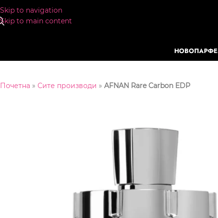
Skip to navigation
Skip to main content
НОВО
ПАРФ
Почетна
»
Сите производи
»
AFNAN Rare Carbon EDP