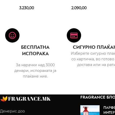
3.230,00
2.090,00
БЕСПЛАТНА
СИГУРНО ПЛАЌА
ИСПОРАКА
Изберете сигурно пла
со картичка, во готово
достава или на рати
За нарачки над 3000
денари, испораката ја
плаќаме ние.
FRAGRANCE БЛО
ПАРФ
Денерис доо
ИНТЕР