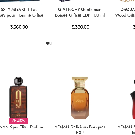
ISSEY MIYAKE L’Eau
GIVENCHY Gentleman
DSQUAR
ssey pour Homme Giftset
Boisee Giftset EDP 100 ml
Wood Gift
T 125 ml + EDT 10 ml +
+ SG 75 ml + TS 12 ml
E
SG 50 ml
3.560,00
5.380,00
3
АКЦИЈА
NAN 9pm Elixir Parfum
AFNAN Delicious Bouquet
AFNAN S
EDP
R