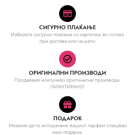
СИГУРНО ПЛАЌАЊЕ
Изберете сигурно плаќање со картичка, во готово
при достава или на рати.
ОРИГИНАЛНИ ПРОИЗВОДИ
Продаваме исклучиво оригинални производи.
ГАРАНТИРАНО!
ПОДАРОК
Можеме да го испорачаме вашиот парфем спакуван
како подарок.