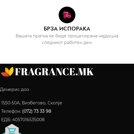
БРЗА ИСПОРАКА
Вашата пратка ќе биде процесирана најдоцна
следниот работен ден.
Денерис доо
1550-50A, Визбегово, Скопје
Телефон:
(072) 73 33 98
ЕДБ: 4057016535008