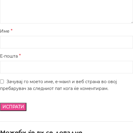
*
Име
*
Е-пошта
Зачувај го моето име, е-маил и веб страна во овој
пребарувач за следниот пат кога ќе коментирам.
Можеби ќе ви се допадне…