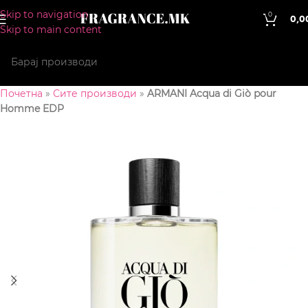
Skip to navigation
0
0,0
Skip to main content
Почетна
»
Сите производи
»
ARMANI Acqua di Giò pour
Homme EDP