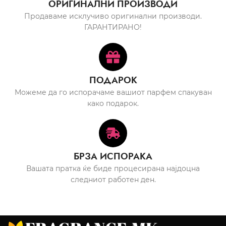
ОРИГИНАЛНИ ПРОИЗВОДИ
Продаваме исклучиво оригинални производи.
ГАРАНТИРАНО!
ПОДАРОК
Можеме да го испорачаме вашиот парфем спакуван
како подарок.
БРЗА ИСПОРАКА
Вашата пратка ќе биде процесирана најдоцна
следниот работен ден.