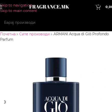
Skip to navigation
0
0,0
Skip to main content
Почетна
»
Сите производи
»
ARMANI Acqua di Giò Profondo
Parfum