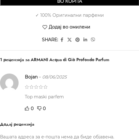
ВО КОРПА
✓ 100% Оригинални парфеми
Додај во омилени
SHARE:
1 рецензија за
ARMANI Acqua di Giò Profondo Parfum
Bojan
–
08/06/2025
Top maski parfem
0
0
Додај рецензија
Вашата адреса за е-пошта нема да биде објавена.