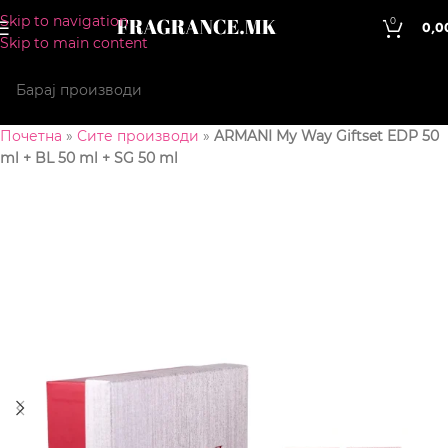
Skip to navigation
0
0,0
Skip to main content
Почетна
»
Сите производи
»
ARMANI My Way Giftset EDP 50
ml + BL 50 ml + SG 50 ml