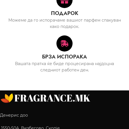
ПОДАРОК
Можеме да го испорачаме вашиот парфем спакуван
како подарок.
БРЗА ИСПОРАКА
Вашата пратка ќе биде процесирана најдоцна
следниот работен ден.
Денерис доо
1550-50A, Визбегово, Скопје