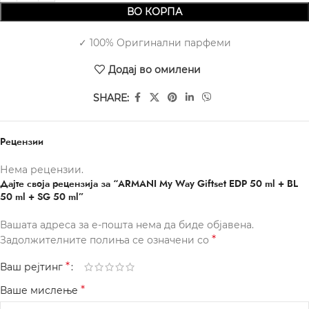
ВО КОРПА
✓ 100% Оригинални парфеми
Додај во омилени
SHARE:
Рецензии
Нема рецензии.
Дајте своја рецензија за “ARMANI My Way Giftset EDP 50 ml + BL
50 ml + SG 50 ml”
Вашата адреса за е-пошта нема да биде објавена.
*
Задолжителните полиња се означени со
*
Ваш рејтинг
*
Ваше мислење