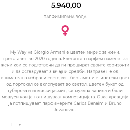
5.940,00
ПАРФИМИРАНА ВОДА
My Way на Giorgio Armani е цветен мирис за жени,
претставен во 2020 година. Елегантен парфем наменет за
жени кои се подготвени да ги прошират своите хоризонти
и да остваруваат значајни средби. Направен е од
внимателно избрани состојки – бергамот и египетски цвет
од портокал се вклопуваат во светол, цветен букет од
тубероза и индиски јасмин, сензуална ванила и бели
мошуси кои ја потпишуваат композицијата. Оваа креација
ја потпишуваат парфимерите Carlos Benaim и Bruno
Jovanovic .