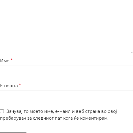
*
Име
*
Е-пошта
Зачувај го моето име, е-маил и веб страна во овој
пребарувач за следниот пат кога ќе коментирам.