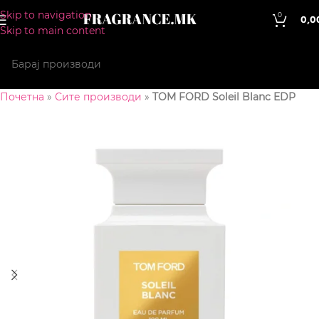
Skip to navigation
0
0,0
Skip to main content
Почетна
»
Сите производи
»
TOM FORD Soleil Blanc EDP