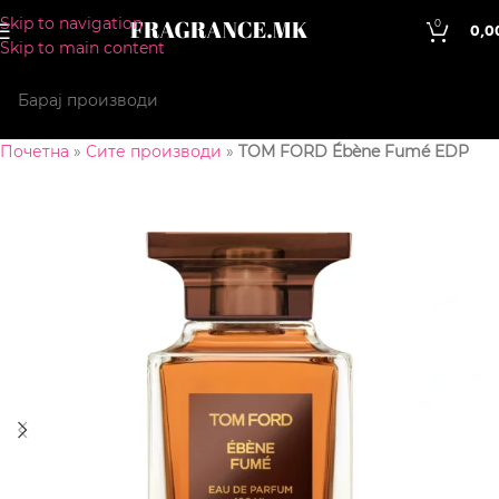
Skip to navigation
0
0,0
Skip to main content
Почетна
»
Сите производи
»
TOM FORD Ébène Fumé EDP