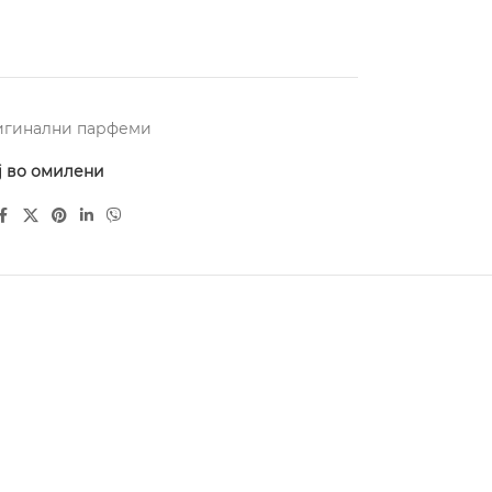
игинални парфеми
ј во омилени