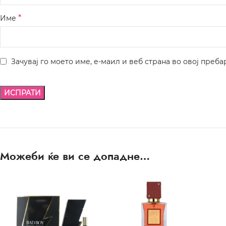
*
Име
Зачувај го моето име, е-маил и веб страна во овој преба
Можеби ќе ви се допадне…