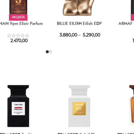
АКЦИЈА
NAN 9pm Elixir Parfum
BILLIE EILISH Eilish EDP
ARMAF H
3.880,00
–
5.290,00
2.470,00
1