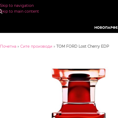
Skip to navigation
Skip to main content
НОВО
ПАРФ
Почетна
»
Сите производи
»
TOM FORD Lost Cherry EDP