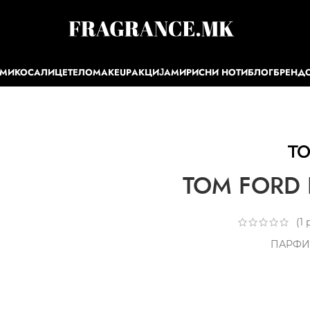
ЕМИ
КОСА
ЛИЦЕ
ТЕЛО
MAKEUP
АКЦИЈА
МИРИСНИ НОТИ
БЛОГ
БРЕНД
TOM FORD L
(
1
р
ПАРФИ