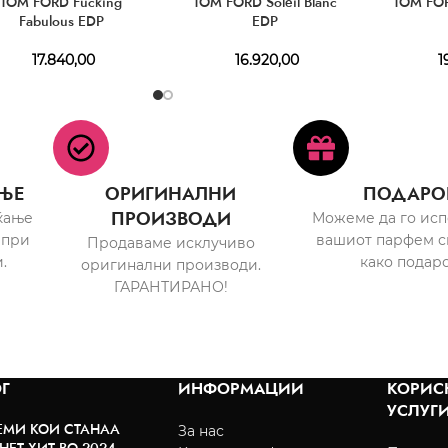
TOM FORD Fucking
TOM FORD Soleil Blanc
TOM FO
Fabulous EDP
EDP
17.840,00
16.920,00
1
ЊЕ
ОРИГИНАЛНИ
ПОДАРО
ПРОИЗВОДИ
ќање
Можеме да го ис
 при
вашиот парфем с
Продаваме исклучиво
.
како подаро
оригинални производи.
ГАРАНТИРАНО!
Г
ИНФОРМАЦИИ
КОРИС
УСЛУГ
ЕМИ КОИ СТАНАА
За нас