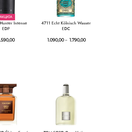
АКЦИЈА
АКЦИЈ
unter Intense
4711 Echt Kölnisch Wasser
GIVENCHY Ge
EDP
EDC
EDP
.590,00
1.090,00
–
1.790,00
4.290,00
–
4