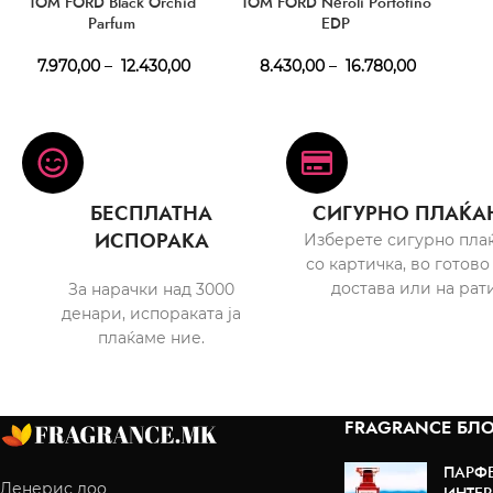
TOM FORD Black Orchid
TOM FORD Neroli Portofino
Parfum
EDP
7.970,00
–
12.430,00
8.430,00
–
16.780,00
БЕСПЛАТНА
СИГУРНО ПЛАЌА
ИСПОРАКА
Изберете сигурно пла
со картичка, во готово
достава или на рати
За нарачки над 3000
денари, испораката ја
плаќаме ние.
FRAGRANCE БЛО
ПАРФ
Денерис доо