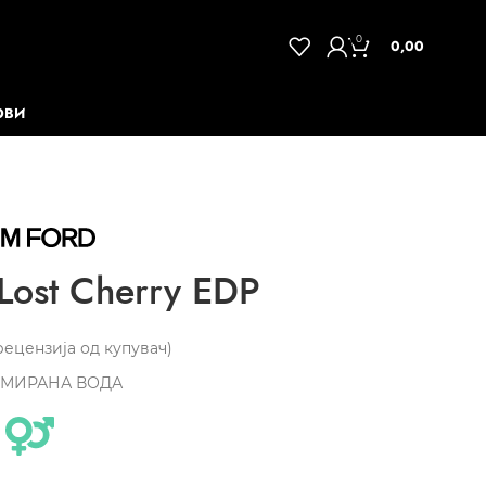
0
0,00
ОВИ
ost Cherry EDP
ецензија од купувач)
МИРАНА ВОДА