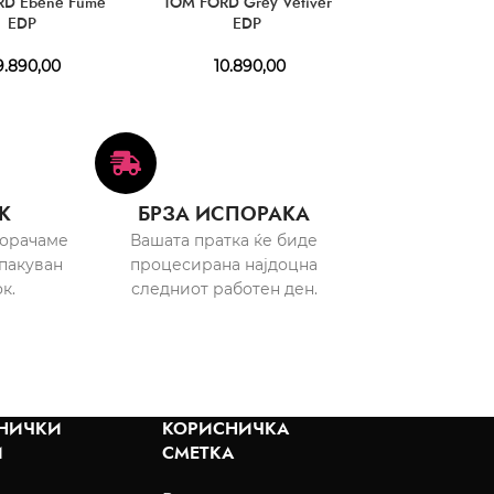
RD Ébène Fumé
TOM FORD Grey Vetiver
TOM FORD Ombr
EDP
EDP
Parfu
9.890,00
10.890,00
8.230,00
–
12
К
БРЗА ИСПОРАКА
порачаме
Вашата пратка ќе биде
пакуван
процесирана најдоцна
к.
следниот работен ден.
НИЧКИ
КОРИСНИЧКА
И
СМЕТКА