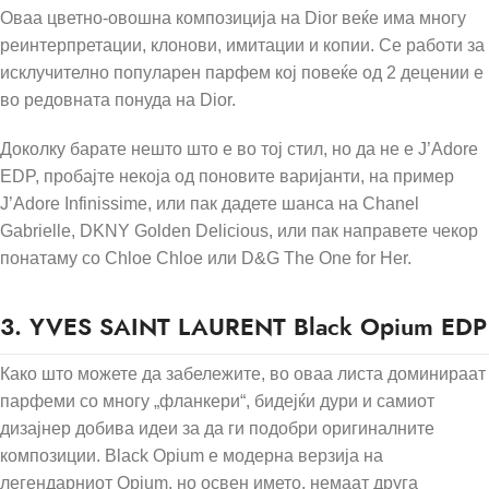
Оваа цветно-овошна композиција на Dior веќе има многу
реинтерпретации, клонови, имитации и копии. Се работи за
исклучително популарен парфем кој повеќе од 2 децении е
во редовната понуда на Dior.
Доколку барате нешто што е во тој стил, но да не е J’Adore
EDP, пробајте некоја од поновите варијанти, на пример
J’Adore Infinissime, или пак дадете шанса на Chanel
Gabrielle, DKNY Golden Delicious, или пак направете чекор
понатаму со Chloe Chloe или D&G The One for Her.
3.
YVES SAINT LAURENT Black Opium EDP
Како што можете да забележите, во оваа листа доминираат
парфеми со многу „фланкери“, бидејќи дури и самиот
дизајнер добива идеи за да ги подобри оригиналните
композиции. Black Opium е модерна верзија на
легендарниот Opium, но освен името, немаат друга