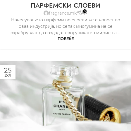
ПАРФЕМСКИ СЛОЕВИ
0
fragrance.mk
Нанесувањето парфеми во слоеви не е новост во
оваа индустрија, но сепак многумина не се
охрабруваат да создадат свој уникатен мирис на ...
ПОВЕЌЕ
25
ЈУЛ