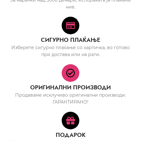
За нарачки над 3000 денари, испораката ја плаќаме
ние.
СИГУРНО ПЛАЌАЊЕ
Изберете сигурно плаќање со картичка, во готово
при достава или на рати.
ОРИГИНАЛНИ ПРОИЗВОДИ
Продаваме исклучиво оригинални производи.
ГАРАНТИРАНО!
ПОДАРОК