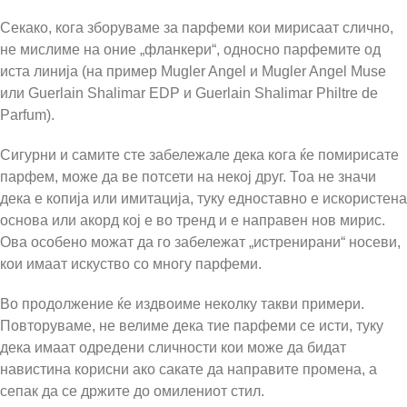
Секако, кога зборуваме за парфеми кои мирисаат слично,
не мислиме на оние „фланкери“, односно парфемите од
иста линија (на пример Mugler Angel и Mugler Angel Muse
или Guerlain Shalimar EDP и Guerlain Shalimar Philtre de
Parfum).
Сигурни и самите сте забележале дека кога ќе помирисате
парфем, може да ве потсети на некој друг. Тоа не значи
дека е копија или имитација, туку едноставно е искористена
основа или акорд кој е во тренд и е направен нов мирис.
Ова особено можат да го забележат „истренирани“ носеви,
кои имаат искуство со многу парфеми.
Во продолжение ќе издвоиме неколку такви примери.
Повторуваме, не велиме дека тие парфеми се исти, туку
дека имаат одредени сличности кои може да бидат
навистина корисни ако сакате да направите промена, а
сепак да се држите до омилениот стил.