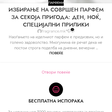
ПАРФЕМИ
ИЗБИРАЊЕ НА СОВРШЕН ПАРФЕМ
ЗА СЕКОЈА ПРИГОДА: ДЕН, НОЌ,
СПЕЦИЈАЛНИ ПРИЛИКИ
0
fragrance.mk
Наоѓањето на иделниот парфем е предизвик, но и
големо задоволство. Многумина ќе речат дека не
постои строга поделба на дневни, вечерни ...
ПОВЕЌЕ
Отвори повеќе
БЕСПЛАТНА ИСПОРАКА