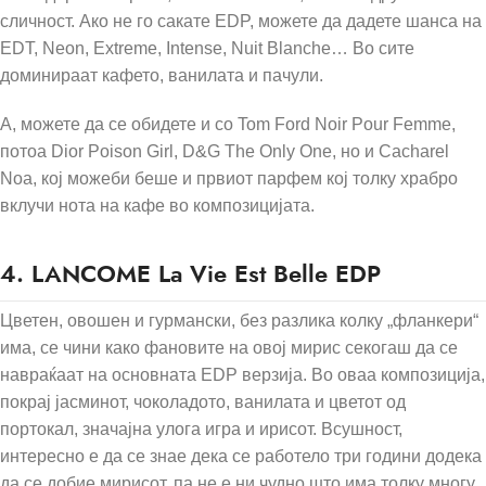
сличност. Ако не го сакате EDP, можете да дадете шанса на
EDT, Neon, Extreme, Intense, Nuit Blanche… Во сите
доминираат кафето, ванилата и пачули.
А, можете да се обидете и со Tom Ford Noir Pour Femme,
потоа Dior Poison Girl, D&G The Only One, но и Cacharel
Noa, кој можеби беше и првиот парфем кој толку храбро
вклучи нота на кафе во композицијата.
4.
LANCOME La Vie Est Belle EDP
Цветен, овошен и гурмански, без разлика колку „фланкери“
има, се чини како фановите на овој мирис секогаш да се
навраќаат на основната EDP верзија. Во оваа композиција,
покрај јасминот, чоколадото, ванилата и цветот од
портокал, значајна улога игра и ирисот. Всушност,
интересно е да се знае дека се работело три години додека
да се добие мирисот, па не е ни чудно што има толку многу