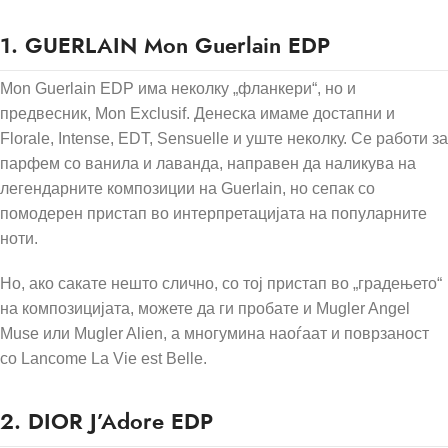
1.
GUERLAIN Mon Guerlain EDP
Mon Guerlain EDP има неколку „фланкери“, но и
предвесник, Mon Exclusif. Денеска имаме достапни и
Florale, Intense, EDT, Sensuelle и уште неколку. Се работи за
парфем со ванила и лаванда, направен да наликува на
легендарните композиции на Guerlain, но сепак со
помодерен пристап во интерпретацијата на популарните
ноти.
Но, ако сакате нешто слично, со тој пристап во „градењето“
на композицијата, можете да ги пробате и Mugler Angel
Muse или Mugler Alien, а многумина наоѓаат и поврзаност
со Lancome La Vie est Belle.
2.
DIOR J’Adore EDP