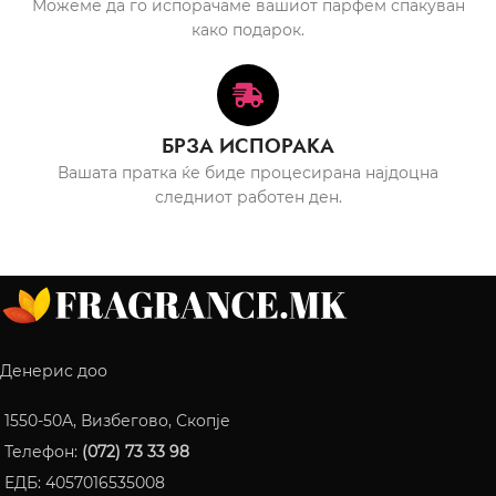
Можеме да го испорачаме вашиот парфем спакуван
како подарок.
БРЗА ИСПОРАКА
Вашата пратка ќе биде процесирана најдоцна
следниот работен ден.
Денерис доо
1550-50A, Визбегово, Скопје
Телефон:
(072) 73 33 98
ЕДБ: 4057016535008