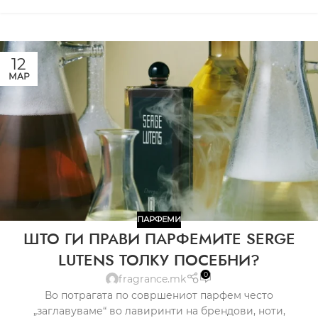
12
МАР
ПАРФЕМИ
ШТО ГИ ПРАВИ ПАРФЕМИТЕ SERGE
LUTENS ТОЛКУ ПОСЕБНИ?
0
fragrance.mk
Во потрагата по совршениот парфем често
„заглавуваме“ во лавиринти на брендови, ноти,