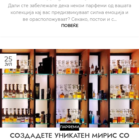
Дали сте забележале дека некои парфеми од вашата
колекција кај вас предизвикуваат силна емоција и
ве орасположуваат? Секако, постои и с...
ПОВЕЌЕ
25
ЈУЛ
ПАРФЕМИ
СОЗДАДЕТЕ УНИКАТЕН МИРИС СО