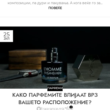
композиции, па дури и пакувања. А кога веќе го за...
ПОВЕЌЕ
25
ЈУЛ
ПАРФЕМИ
КАКО ПАРФЕМИТЕ ВЛИЈААТ ВРЗ
ВАШЕТО РАСПОЛОЖЕНИЕ?
0
fragrance.mk