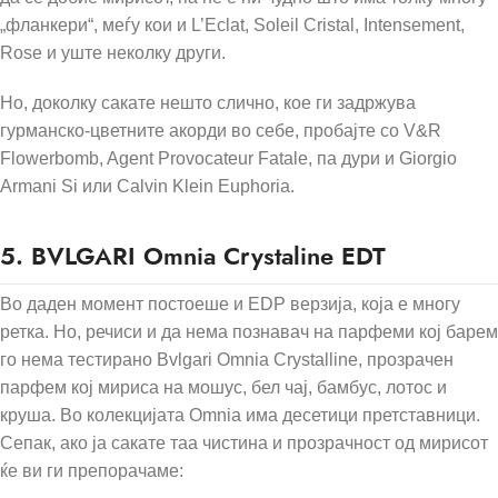
„фланкери“, меѓу кои и L’Eclat, Soleil Cristal, Intensement,
Rose и уште неколку други.
Но, доколку сакате нешто слично, кое ги задржува
гурманско-цветните акорди во себе, пробајте со V&R
Flowerbomb, Agent Provocateur Fatale, па дури и Giorgio
Armani Si или Calvin Klein Euphoria.
5.
BVLGARI Omnia Crystaline EDT
Во даден момент постоеше и EDP верзија, која е многу
ретка. Но, речиси и да нема познавач на парфеми кој барем
го нема тестирано Bvlgari Omnia Crystalline, прозрачен
парфем кој мириса на мошус, бел чај, бамбус, лотос и
круша. Во колекцијата Omnia има десетици претставници.
Сепак, ако ја сакате таа чистина и прозрачност од мирисот
ќе ви ги препорачаме: