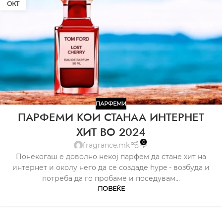
ОКТ
ПАРФЕМИ
ПАРФЕМИ КОИ СТАНАА ИНТЕРНЕТ
ХИТ ВО 2024
0
fragrance.mk
Понекогаш е доволно некој парфем да стане хит на
интернет и околу него да се создаде hype - возбуда и
потреба да го пробаме и поседувам...
ПОВЕЌЕ