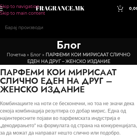
Skip to navigation
0
0,0
Skip to main content
Блог
Почетна
»
Блог
»
ПАРФЕМИ КОИ МИРИСААТ СЛИЧНО
ЕДЕН НА ДРУГ – ЖЕНСКО ИЗДАНИЕ
ПАРФЕМИ КОИ МИРИСААТ
СЛИЧНО ЕДЕН НА ДРУГ –
ЖЕНСКО ИЗДАНИЕ
Комбинациите на ноти се бесконечни, но тоа не значи дека
секоја комбинација резултира со добар мирис. Една од
најинтересните појави во парфемската индустрија е
„декодирањето“ на формулата од страна на конкуренцијата,
за да можат да направат нешто слично или подобро.