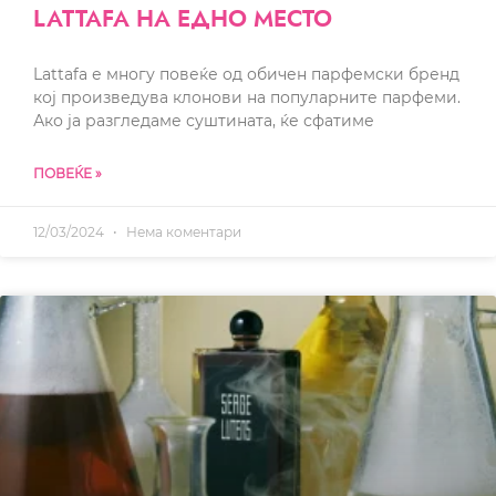
LATTAFA НА ЕДНО МЕСТО
Lattafa е многу повеќе од обичен парфемски бренд
кој произведува клонови на популарните парфеми.
Ако ја разгледаме суштината, ќе сфатиме
ПОВЕЌЕ »
12/03/2024
Нема коментари