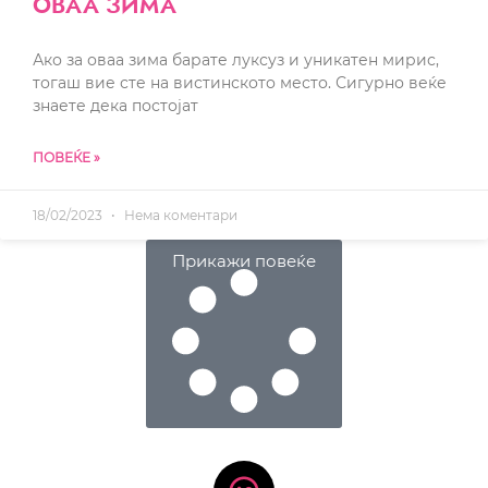
ОВАА ЗИМА
Ако за оваа зима барате луксуз и уникатен мирис,
тогаш вие сте на вистинското место. Сигурно веќе
знаете дека постојат
ПОВЕЌЕ »
18/02/2023
Нема коментари
Прикажи повеќе