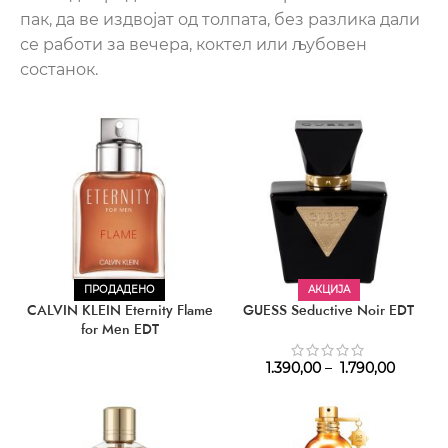
пак, да ве издвојат од толпата, без разлика дали
се работи за вечера, коктел или љубовен
состанок.
ПРОДАДЕНО
АКЦИЈА
CALVIN KLEIN Eternity Flame
GUESS Seductive Noir EDT
for Men EDT
1.390,00
–
1.790,00