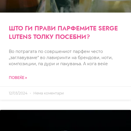
ШТО ГИ ПРАВИ ПАРФЕМИТЕ SERGE
LUTENS ТОЛКУ ПОСЕБНИ?
Во потрагата по совршениот парфем често
„заглавуваме“ во лавиринти на брендови, ноти,
композиции, па дури и пакувања. А кога веќе
ПОВЕЌЕ »
12/03/2024
Нема коментари