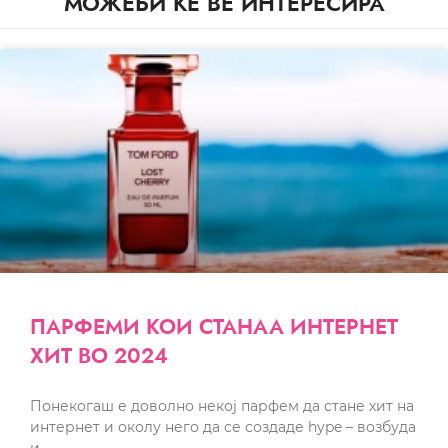
МОЖЕБИ ЌЕ ВЕ ИНТЕРЕСИРА
ПАРФЕМИ КОИ СТАНАА ИНТЕРНЕТ
ХИТ ВО 2024
Понекогаш е доволно некој парфем да стане хит на
интернет и околу него да се создаде hype – возбуда