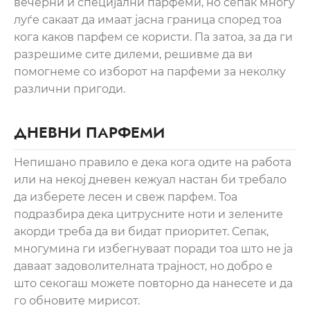
вечерни и специјални парфеми, но сепак многу
луѓе сакаат да имаат јасна граница според тоа
кога каков парфем се користи. Па затоа, за да ги
разрешиме сите дилеми, решивме да ви
помогнеме со изборот на парфеми за неколку
различни пригоди.
ДНЕВНИ ПАРФЕМИ
Непишано правило е дека кога одите на работа
или на некој дневен кежуал настан би требало
да изберете лесен и свеж парфем. Тоа
подразбира дека цитрусните ноти и зелените
акорди треба да ви бидат приоритет. Сепак,
многумина ги избегнуваат поради тоа што не ја
даваат задоволителната трајност, но добро е
што секогаш можете повторно да нанесете и да
го обновите мирисот.