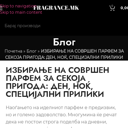
Skip to navigation
0
0,0
Skip to main content
Блог
Почетна
»
Блог
»
ИЗБИРАЊЕ НА СОВРШЕН ПАРФЕМ ЗА
СЕКОЈА ПРИГОДА: ДЕН, НОЌ, СПЕЦИЈАЛНИ ПРИЛИКИ
ИЗБИРАЊЕ НА СОВРШЕН
ПАРФЕМ ЗА СЕКОЈА
ПРИГОДА: ДЕН, НОЌ,
СПЕЦИЈАЛНИ ПРИЛИКИ
Наоѓањето на иделниот парфем е предизвик,
но и големо задоволство. Многумина ќе речат
дека не постои строга поделба на дневни,