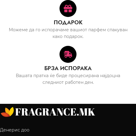
ПОДАРОК
Можеме да го испорачаме вашиот парфем спакуван
како подарок.
БРЗА ИСПОРАКА
Вашата пратка ќе биде процесирана најдоцна
следниот работен ден.
Денерис доо