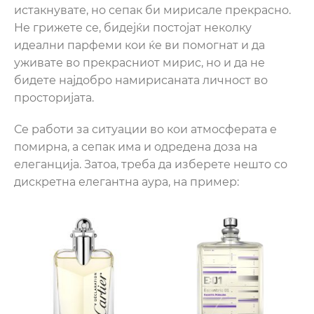
истакнувате, но сепак би мирисале прекрасно.
Не грижете се, бидејќи постојат неколку
идеални парфеми кои ќе ви помогнат и да
уживате во прекрасниот мирис, но и да не
бидете најдобро намирисаната личност во
просторијата.
Се работи за ситуации во кои атмосферата е
помирна, а сепак има и одредена доза на
елеганција. Затоа, треба да изберете нешто со
дискретна елегантна аура, на пример: