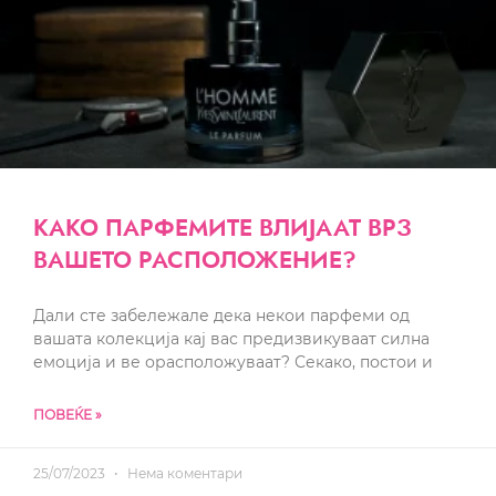
КАКО ПАРФЕМИТЕ ВЛИЈААТ ВРЗ
ВАШЕТО РАСПОЛОЖЕНИЕ?
Дали сте забележале дека некои парфеми од
вашата колекција кај вас предизвикуваат силна
емоција и ве орасположуваат? Секако, постои и
ПОВЕЌЕ »
25/07/2023
Нема коментари