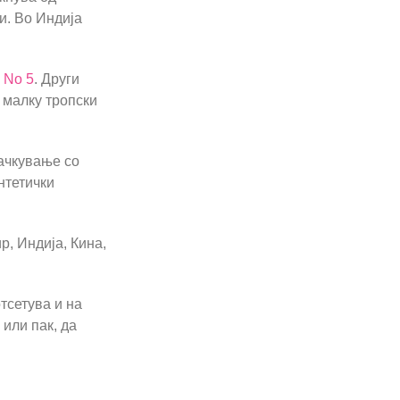
и. Во Индија
 No 5
. Други
 малку тропски
ачкување со
нтетички
.
р, Индија, Кина,
тсетува и на
 или пак, да