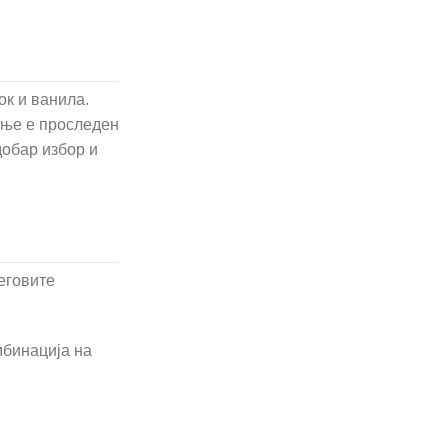
ок и ванила.
рање е проследен
добар избор и
еговите
мбинација на