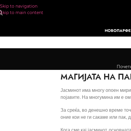
Skip to navigation
Skip to main content
НОВО
ПАРФ
Почет
МАГИЈАТА НА П
Јасминот има многу опоен мирис
појавите. На многумина им е ом
За среќа, во денешно време точ
оние кои не ги сакаме или пак,
Кога сме кај јасминот, основнат