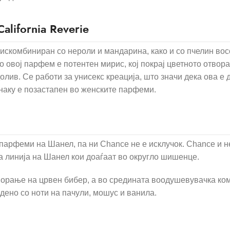
lifornia Reverie
е искомбиниран со нероли и мандарина, како и со пчелин вос
со овој парфем е потентен мирис, кој покрај цветното отво
одолив. Се работи за унисекс креација, што значи дека ова е 
инаку е позастапен во женските парфеми.
 парфеми на Шанел, па ни Chance не е исклучок. Chance и н
а линија на Шанел кои доаѓаат во округло шишенце.
ворање на црвен бибер, а во средината воодушевувачка ко
едено со ноти на пачули, мошус и ванила.