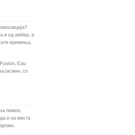
композиција?
а е од амбер, а
 сите времиња,
 Fusion, Eau
ва јасмин, со
на лимон,
да и на места
 ароми,