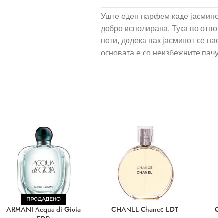
Уште еден парфем каде јасминот
добро исполирана. Тука во отво
ноти, додека пак јасминот се на
основата е со неизбежните пачу
ПРОДАДЕНО
ARMANI Acqua di Gioia
CHANEL Chance EDT