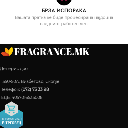
БРЗА ИСПОРАКА
Вашата пратка ќе биде процесирана најдоцна
следниот работен ден.
Денерис доо
1550-50A, Визбегово, Скопје
Телефон:
(072) 73 33 98
ЕДБ: 4057016535008