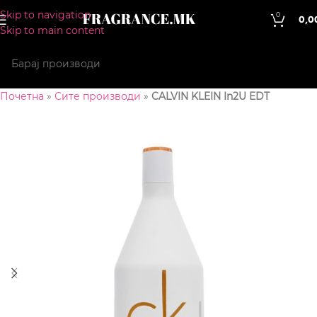
Skip to navigation
0
0,0
Skip to main content
Почетна
»
Сите производи
»
CALVIN KLEIN In2U EDT