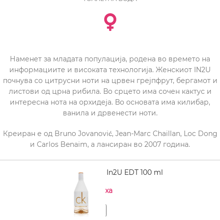
Наменет за младата популација, родена во времето на
информациите и високата технологија. Женскиот IN2U
почнува со цитрусни ноти на црвен грејпфрут, бергамот и
листови од црна рибила. Во срцето има сочен кактус и
интересна нота на орхидеја. Во основата има килибар,
ванила и дрвенести ноти.
Креиран е од Bruno Jovanović, Jean-Marc Chaillan, Loc Dong
и Carlos Benaim, а лансиран во 2007 година.
CALVIN KLEIN In2U EDT 100 ml
Нема на залиха