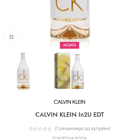
CLICK TO ENLARGE
АКЦИЈА
CALVIN KLEIN In2U EDT
(
1
рецензија од купувач)
ТОАЛЕТНА ВОДА