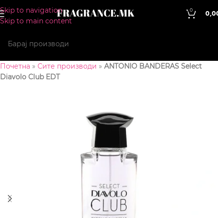
Skip to navigation
0
0,0
Skip to main content
Почетна
»
Сите производи
»
ANTONIO BANDERAS Select
Diavolo Club EDT