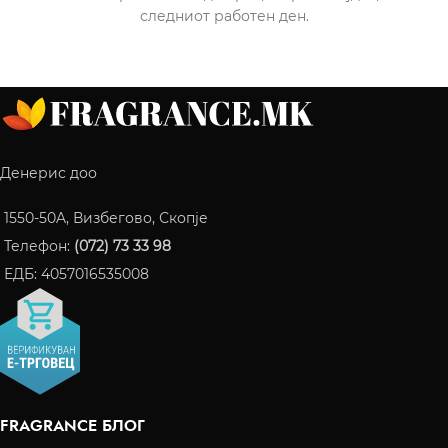
следниот работен ден.
Денерис доо
1550-50A, Визбегово, Скопје
Телефон:
(072) 73 33 98
ЕДБ: 4057016535008
FRAGRANCE БЛОГ