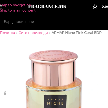
Skip to navigation
0
0,0
Skip to main content
Почетна
»
Сите производи
»
ARMAF Niche Pink Coral EDP