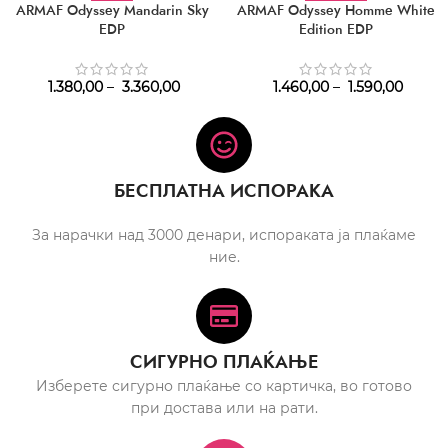
ARMAF Odyssey Mandarin Sky
ARMAF Odyssey Homme White
EDP
Edition EDP
1.380,00
–
3.360,00
1.460,00
–
1.590,00
БЕСПЛАТНА ИСПОРАКА
За нарачки над 3000 денари, испораката ја плаќаме
ние.
СИГУРНО ПЛАЌАЊЕ
Изберете сигурно плаќање со картичка, во готово
при достава или на рати.