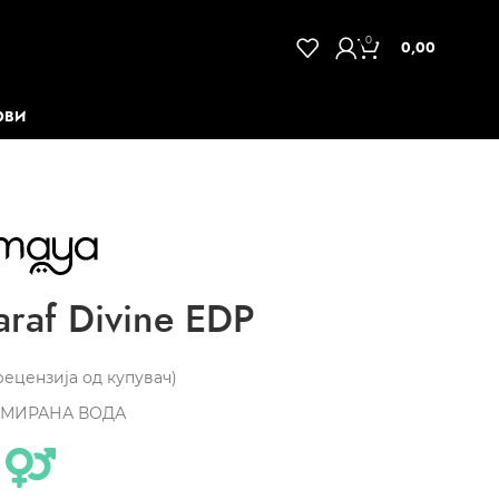
0
0,00
ОВИ
raf Divine EDP
ецензија од купувач)
МИРАНА ВОДА