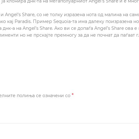
 ја клонира днк-та на мегаполуарниот Angel’s Share и е мн
s и Angel’s Share, со не толку изразена нота од малина на 
ако кај Paradis. Пример Sequoia-та има далеку поизразена н
 днк-а на Angel’s Share. Ако ви се допаѓа Angel’s Share ова 
лименти но не прскајте премногу за да не почнат да паѓаат г
*
елните полиња се означени со