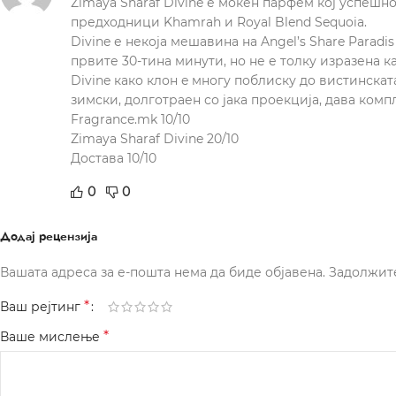
Zimaya Sharaf Divine е моќен парфем кој успешно
предходници Khamrah и Royal Blend Sequoia.
Divine е некоја мешавина на Angel’s Share Paradi
првите 30-тина минути, но не е толку изразена к
Divine како клон e многу поблиску до вистинската
зимски, долготраен со јака проекција, дава комп
Fragrance.mk 10/10
Zimaya Sharaf Divine 20/10
Достава 10/10
0
0
Додај рецензија
Вашата адреса за е-пошта нема да биде објавена.
Задолжит
*
Ваш рејтинг
*
Ваше мислење