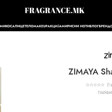
ЕМИ
КОСА
ЛИЦЕ
ТЕЛО
MAKEUP
АКЦИЈА
МИРИСНИ НОТИ
БЛОГ
БРЕНД
ZIMAYA Sha
(
1
р
ПАРФИ