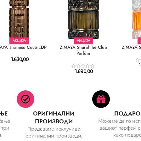
АКЦИЈА
АКЦИЈА
AYA Tiramisu Coco EDP
ZIMAYA Sharaf the Club
ZIMAYA S
Parfum
1.630,00
1
1.690,00
ЊЕ
ОРИГИНАЛНИ
ПОДАРО
ПРОИЗВОДИ
ќање
Можеме да го ис
 при
вашиот парфем с
Продаваме исклучиво
.
како подаро
оригинални производи.