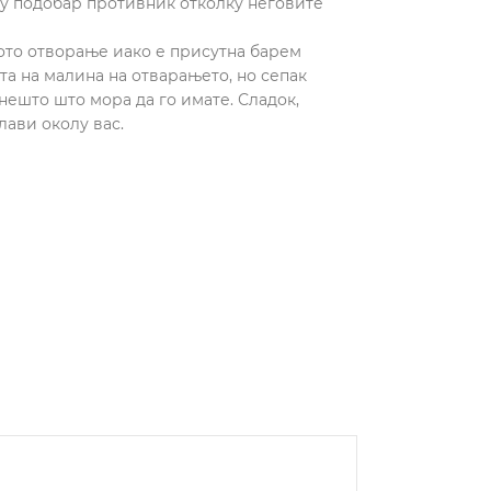
огу подобар противник отколку неговите
самото отворање иако е присутна барем
ота на малина на отварањето, но сепак
е нешто што мора да го имате. Сладок,
лави околу вас.