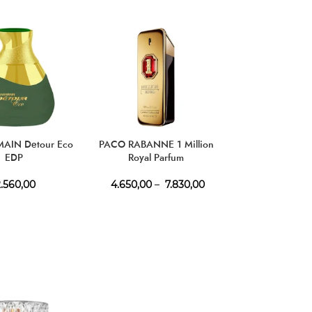
АКЦИЈ
HOT
AIN Detour Eco
PACO RABANNE 1 Million
LATTAFA As
EDP
Royal Parfum
.560,00
4.650,00
–
7.830,00
1.690,00
–
3