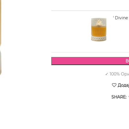
ZIMAYA Sharaf Divine
2.110,00
В
✓ 100% Ор
Дода
SHARE: