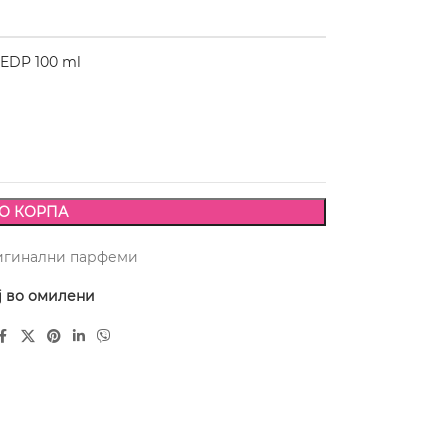
 EDP 100 ml
О КОРПА
игинални парфеми
ј во омилени