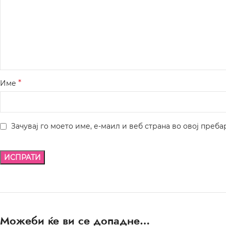
*
Име
Зачувај го моето име, е-маил и веб страна во овој преба
Можеби ќе ви се допадне…