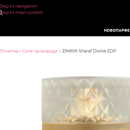
Skip to navigation
Skip to main content
НОВО
ПАРФ
Почетна
»
Сите производи
»
ZIMAYA Sharaf Divine EDP