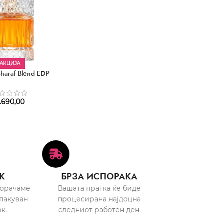
АКЦИЈА
haraf Blend EDP
.690,00
К
БРЗА ИСПОРАКА
порачаме
Вашата пратка ќе биде
пакуван
процесирана најдоцна
к.
следниот работен ден.