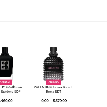
АКЦИЈА
АКЦИЈА
HY Gentleman
VALENTINO Uomo Born In
TIZIANA TE
y Extrême EDP
Roma EDT
Andromeda 
.460,00
0,00
–
5.570,00
11.920,