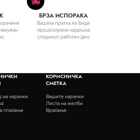
К
БРЗА ИСПОРАКА
порачаме
Вашата пратка ќе биде
пакуван
процесирана најдоцна
к.
следниот работен ден.
НИЧКИ
КОРИСНИЧКА
И
СМЕТКА
 на нарачки
Вашите нарачки
ка
Листа на желби
а плаќање
Враќање