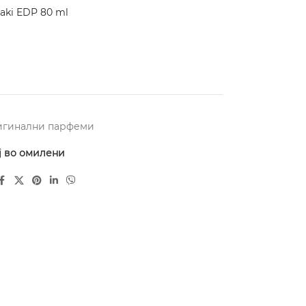
ki EDP 80 ml
игинални парфеми
ј во омилени