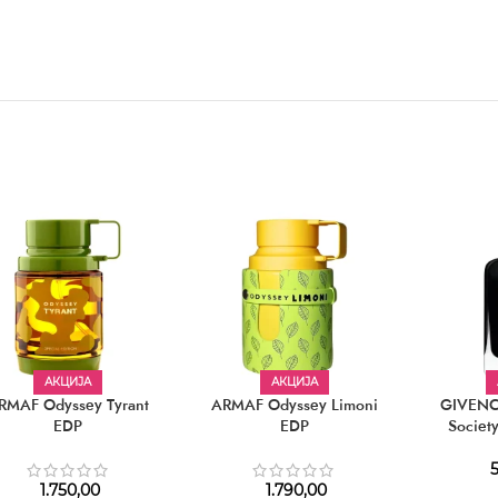
АКЦИЈА
АКЦИЈА
RMAF Odyssey Tyrant
ARMAF Odyssey Limoni
GIVENC
EDP
EDP
Societ
5
1.750,00
1.790,00