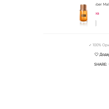
CHOPARD Amber Mala
Нема на залиха
✓ 100% Ор
Дода
SHARE: