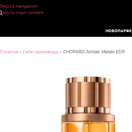
Skip to navigation
Skip to main content
НОВО
ПАРФ
Почетна
»
Сите производи
»
CHOPARD Amber Malaki EDP