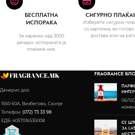
БЕСПЛАТНА
СИГУРНО ПЛАЌА
ИСПОРАКА
Изберете сигурно пла
со картичка, во готово
достава или на рати
За нарачки над 3000
денари, испораката ја
плаќаме ние.
FRAGRANCE БЛО
ПАРФ
Денерис доо
ИНТЕР
06/10
1550-50A, Визбегово, Скопје
комен
Телефон:
(072) 73 33 98
ЕДБ: 4057016535008
СЕ ШТ
ЗА LA
МЕСТ