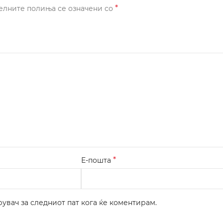
*
елните полиња се означени со
*
Е-пошта
рувач за следниот пат кога ќе коментирам.