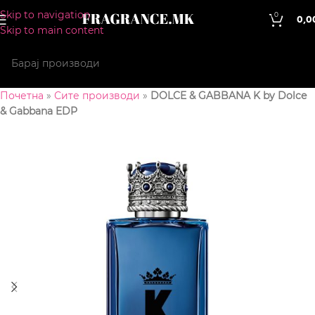
Skip to navigation
0
0,0
Skip to main content
Почетна
»
Сите производи
»
DOLCE & GABBANA K by Dolce
& Gabbana EDP