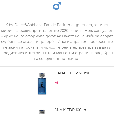
K by Dolce&Gabbana Eau de Parfum е дрвенест, зачинет
мирис за мажи, претставен во 2020 година. Нов, сензуален
мирис кој го оформува духот на мажот кој ја избира својата
судбина со страст и доверба. Инспириран од прекрасните
пејзажи на Тоскана, мирисот е реинтерпретиран за да ги
предизвика интензивните и магнетни страни на овој Крал
на секојдневниот живот.
DOLCE & GABBANA K EDP 50 ml
Нема на залиха
DOLCE GABBANA K EDP 100 ml