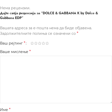
Нема рецензии.
Дајте своја рецензија за “DOLCE & GABBANA K by Dolce &
Gabbana EDP”
Вашата адреса за е-пошта нема да биде објавена.
*
Задолжителните полиња се означени со
*
Ваш рејтинг
*
Ваше мислење
*
Име