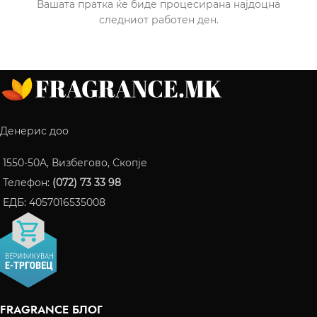
Вашата пратка ќе биде процесирана најдоцна
следниот работен ден.
Денерис доо
1550-50A, Визбегово, Скопје
Телефон:
(072) 73 33 98
ЕДБ: 4057016535008
FRAGRANCE БЛОГ