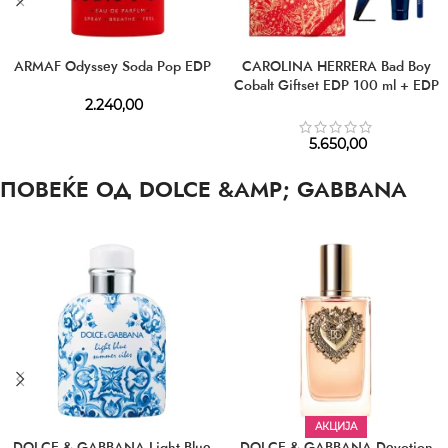
ARMAF Odyssey Soda Pop EDP
CAROLINA HERRERA Bad Boy
Cobalt Giftset EDP 100 ml + EDP
10 ml + SG 100 ml
2.240,00
5.650,00
ПОВЕЌЕ ОД DOLCE &AMP; GABBANA
АКЦИЈА
DOLCE & GABBANA Light Blue
DOLCE & GABBANA Devotion