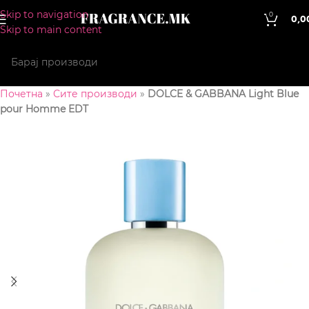
Skip to navigation
0
0,0
Skip to main content
Почетна
»
Сите производи
»
DOLCE & GABBANA Light Blue
pour Homme EDT