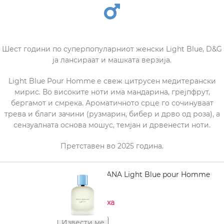
Шест години по суперпопуларниот женски Light Blue, D&G
ја лансираат и машката верзија.
Light Blue Pour Homme е свеж цитрусен медитерански
мирис. Во високите ноти има мандарина, грејпфрут,
бергамот и смрека. Ароматичното срце го сочинуваат
трева и благи зачини (рузмарин, бибер и дрво од роза), а
сензуалната основа мошус, темјан и дрвенести ноти.
Претставен во 2025 година.
DOLCE GABBANA Light Blue pour Homme
EDT 100 ml
Нема на залиха