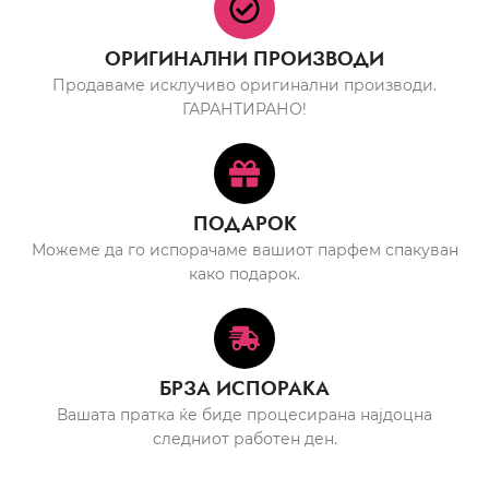
ОРИГИНАЛНИ ПРОИЗВОДИ
Продаваме исклучиво оригинални производи.
ГАРАНТИРАНО!
ПОДАРОК
Можеме да го испорачаме вашиот парфем спакуван
како подарок.
БРЗА ИСПОРАКА
Вашата пратка ќе биде процесирана најдоцна
следниот работен ден.