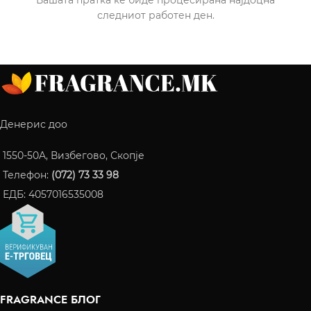
Вашата пратка ќе биде процесирана најдоцна
следниот работен ден.
Денерис доо
1550-50A, Визбегово, Скопје
Телефон:
(072) 73 33 98
ЕДБ: 4057016535008
FRAGRANCE БЛОГ