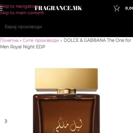
Skip to navigation
0
0,0
Skip to main content
Почетна
»
Сите производи
»
DOLCE & GABBANA The One for
Men Royal Night EDP