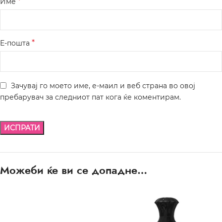
*
Име
*
Е-пошта
Зачувај го моето име, е-маил и веб страна во овој
пребарувач за следниот пат кога ќе коментирам.
Можеби ќе ви се допадне…