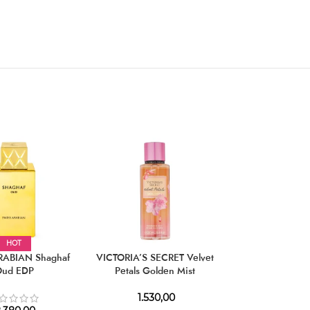
HOT
RABIAN Shaghaf
VICTORIA’S SECRET Velvet
TOM FORD Ébè
Oud EDP
Petals Golden Mist
EDP
1.530,00
19.890,