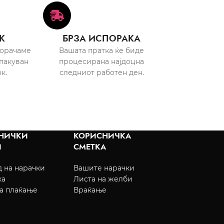
К
БРЗА ИСПОРАКА
порачаме
Вашата пратка ќе биде
пакуван
процесирана најдоцна
к.
следниот работен ден.
НИЧКИ
КОРИСНИЧКА
И
СМЕТКА
 на нарачки
Вашите нарачки
ка
Листа на желби
а плаќање
Враќање