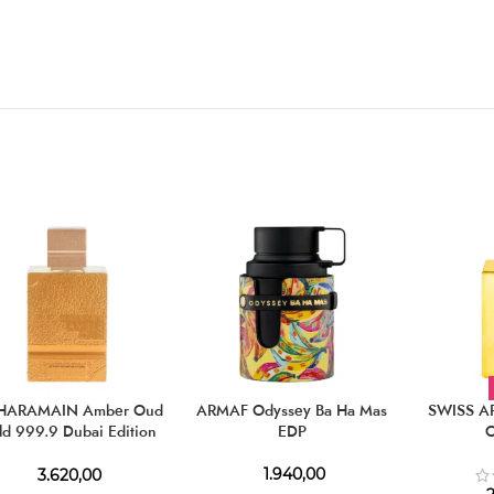
HARAMAIN Amber Oud
ARMAF Odyssey Ba Ha Mas
SWISS A
ld 999.9 Dubai Edition
EDP
EDP
1.940,00
3.620,00