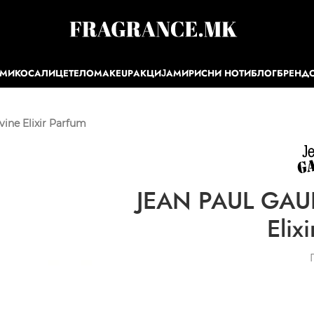
ЕМИ
КОСА
ЛИЦЕ
ТЕЛО
MAKEUP
АКЦИЈА
МИРИСНИ НОТИ
БЛОГ
БРЕНД
ine Elixir Parfum
JEAN PAUL GAULT
Elix