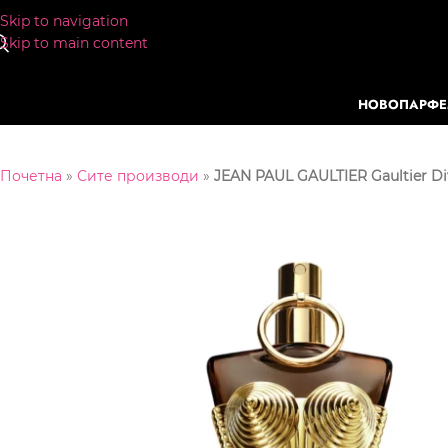
Skip to navigation
Skip to main content
НОВО
ПАРФ
Почетна
»
Сите производи
»
JEAN PAUL GAULTIER Gaultier Div