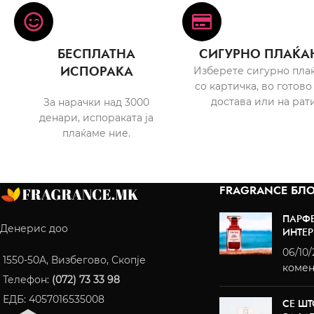
БЕСПЛАТНА
СИГУРНО ПЛАЌА
ИСПОРАКА
Изберете сигурно пла
со картичка, во готово
достава или на рати
За нарачки над 3000
денари, испораката ја
плаќаме ние.
FRAGRANCE БЛО
ПАРФ
Денерис доо
ИНТЕР
06/10
1550-50A, Визбегово, Скопје
комен
Телефон:
(072) 73 33 98
ЕДБ: 4057016535008
СЕ ШТ