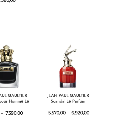
.380,00
AUL GAULTIER
JEAN PAUL GAULTIER
JEAN PAUL G
 pour Homme Le
Scandal Le Parfum
Scandal pour 
Parfum
5.570,00
–
6.920,00
–
7.390,00
4.750,00
–
6