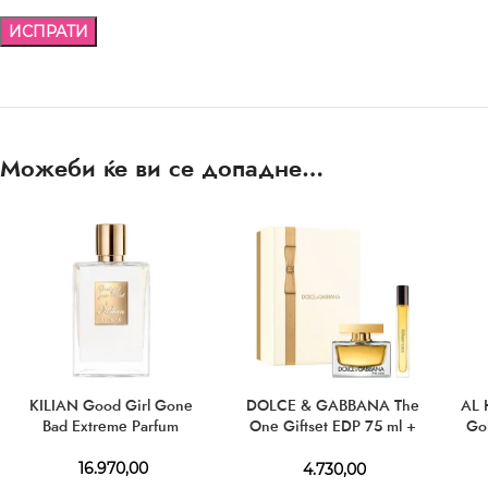
Можеби ќе ви се допадне…
KILIAN Good Girl Gone
DOLCE & GABBANA The
AL 
Bad Extreme Parfum
One Giftset EDP 75 ml +
Go
EDP 10 ml
16.970,00
4.730,00