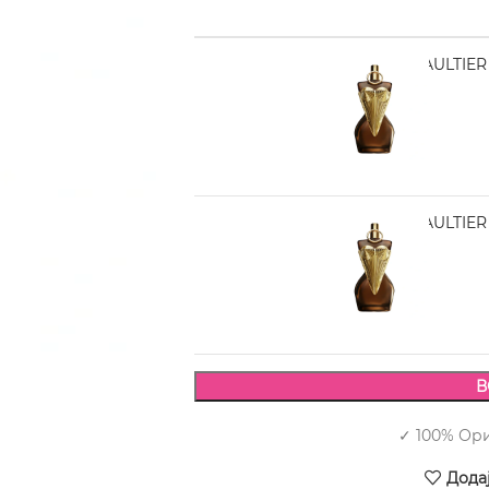
JEAN PAUL GAULTIER G
5.940,00
JEAN PAUL GAULTIER G
7.990,00
В
✓ 100% Ор
Дода