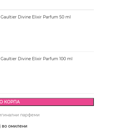
aultier Divine Elixir Parfum 50 ml
aultier Divine Elixir Parfum 100 ml
О КОРПА
игинални парфеми
ј во омилени