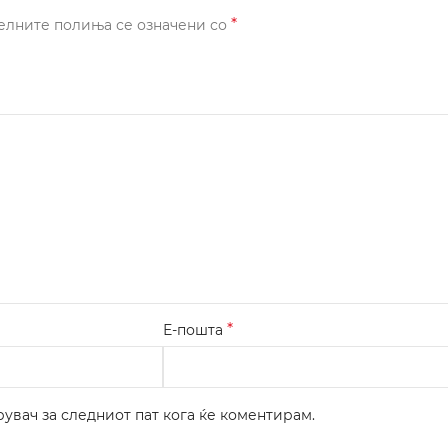
*
елните полиња се означени со
*
Е-пошта
рувач за следниот пат кога ќе коментирам.