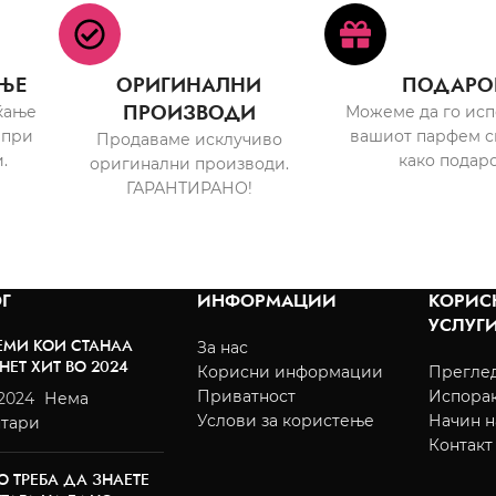
ЊЕ
ОРИГИНАЛНИ
ПОДАРО
ПРОИЗВОДИ
ќање
Можеме да го ис
 при
вашиот парфем с
Продаваме исклучиво
.
како подаро
оригинални производи.
ГАРАНТИРАНО!
Г
ИНФОРМАЦИИ
КОРИС
УСЛУГ
ЕМИ КОИ СТАНАА
За нас
НЕТ ХИТ ВО 2024
Корисни информации
Преглед
Приватност
Испора
/2024
Нема
Услови за користење
Начин н
тари
Контакт
О ТРЕБА ДА ЗНАЕТЕ