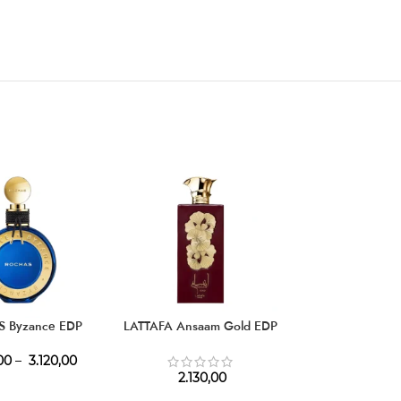
 Byzance EDP
LATTAFA Ansaam Gold EDP
VICTORIA’S SEC
Petals Golde
00
–
3.120,00
2.130,00
1.530,