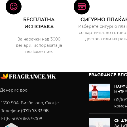
БЕСПЛАТНА
СИГУРНО ПЛАЌА
ИСПОРАКА
Изберете сигурно пла
со картичка, во готово
достава или на рати
За нарачки над 3000
денари, испораката ја
плаќаме ние.
FRAGRANCE БЛО
ПАРФ
Денерис доо
ИНТЕР
06/10
1550-50A, Визбегово, Скопје
комен
Телефон:
(072) 73 33 98
ЕДБ: 4057016535008
СЕ ШТ
ЗА LA