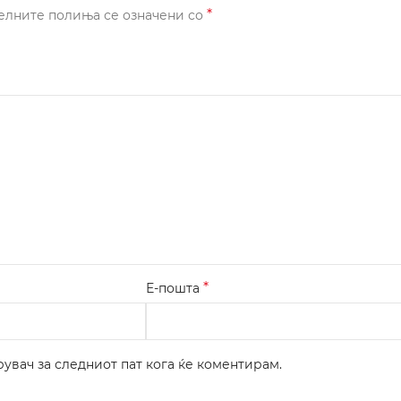
*
елните полиња се означени со
*
Е-пошта
рувач за следниот пат кога ќе коментирам.