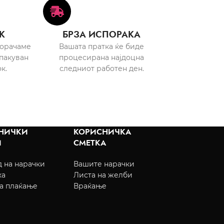
К
БРЗА ИСПОРАКА
порачаме
Вашата пратка ќе биде
пакуван
процесирана најдоцна
к.
следниот работен ден.
НИЧКИ
КОРИСНИЧКА
И
СМЕТКА
 на нарачки
Вашите нарачки
ка
Листа на желби
а плаќање
Враќање