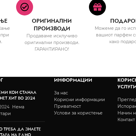
ЊЕ
ОРИГИНАЛНИ
ПОДАРО
ПРОИЗВОДИ
ќање
Можеме да го ис
 при
вашиот парфем с
Продаваме исклучиво
.
како подаро
оригинални производи.
ГАРАНТИРАНО!
Г
ИНФОРМАЦИИ
КОРИС
УСЛУГ
ЕМИ КОИ СТАНАА
За нас
НЕТ ХИТ ВО 2024
Корисни информации
Преглед
Приватност
Испора
/2024
Нема
Услови за користење
Начин н
тари
Контакт
О ТРЕБА ДА ЗНАЕТЕ
TTAFA НА ЕДНО