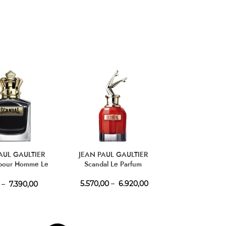
AUL GAULTIER
JEAN PAUL GAULTIER
JEAN PAUL G
 pour Homme Le
Scandal Le Parfum
Scandal pour 
Parfum
5.570,00
–
6.920,00
–
7.390,00
4.750,00
–
6