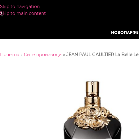
Skip to navigation
Skip to main content
НОВО
ПАРФ
Почетна
»
Сите производи
»
JEAN PAUL GAULTIER La Belle L