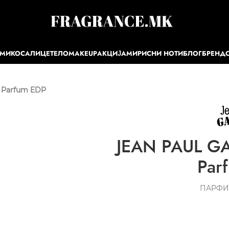
ЕМИ
КОСА
ЛИЦЕ
ТЕЛО
MAKEUP
АКЦИЈА
МИРИСНИ НОТИ
БЛОГ
БРЕНД
e Parfum EDP
JEAN PAUL GAU
Par
ПАРФИ