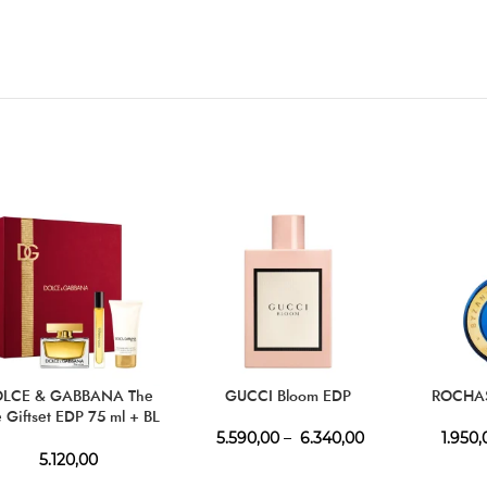
LCE & GABBANA The
GUCCI Bloom EDP
ROCHAS
 Giftset EDP 75 ml + BL
50 ml + Mini 10 ml
5.590,00
–
6.340,00
1.950,
5.120,00