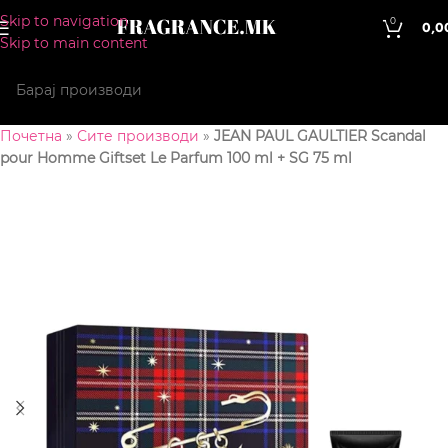
Skip to navigation
0
0,0
Skip to main content
Почетна
»
Сите производи
»
JEAN PAUL GAULTIER Scandal
pour Homme Giftset Le Parfum 100 ml + SG 75 ml