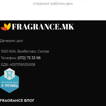
следниот работен ден.
Денерис доо
1550-50A, Визбегово, Скопје
Телефон:
(072) 73 33 98
ЕДБ: 4057016535008
FRAGRANCE БЛОГ