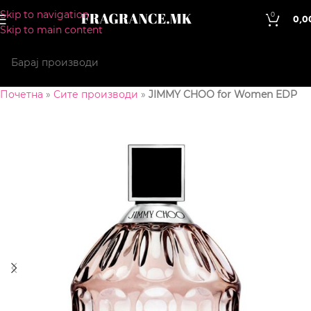
Skip to navigation
0
0,0
Skip to main content
Почетна
»
Сите производи
»
JIMMY CHOO for Women EDP