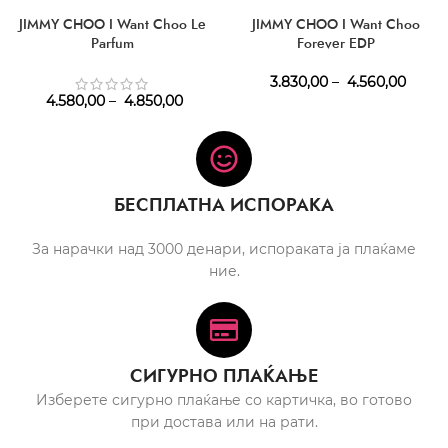
JIMMY CHOO I Want Choo Le
JIMMY CHOO I Want Choo
Parfum
Forever EDP
3.830,00
–
4.560,00
4.580,00
–
4.850,00
БЕСПЛАТНА ИСПОРАКА
За нарачки над 3000 денари, испораката ја плаќаме
ние.
СИГУРНО ПЛАЌАЊЕ
Изберете сигурно плаќање со картичка, во готово
при достава или на рати.