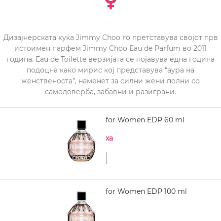
Дизајнерската куќа Jimmy Choo го претставува својот прв
истоимен парфем Jimmy Choo Eau de Parfum во 2011
година. Eau de Toilette верзијата се појавува една година
подоцна како мирис кој представува “аура на
женственоста”, наменет за силни жени полни со
самодоверба, забавни и разиграни.
JIMMY CHOO for Women EDP 60 ml
Нема на залиха
JIMMY CHOO for Women EDP 100 ml
3.930,00