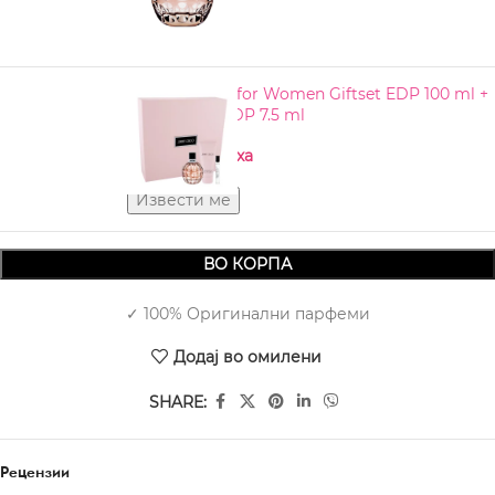
JIMMY CHOO for Women Giftset EDP 100 ml +
BL 100 ml + EDP 7.5 ml
Нема на залиха
ВО КОРПА
✓ 100% Оригинални парфеми
Додај во омилени
SHARE:
Рецензии