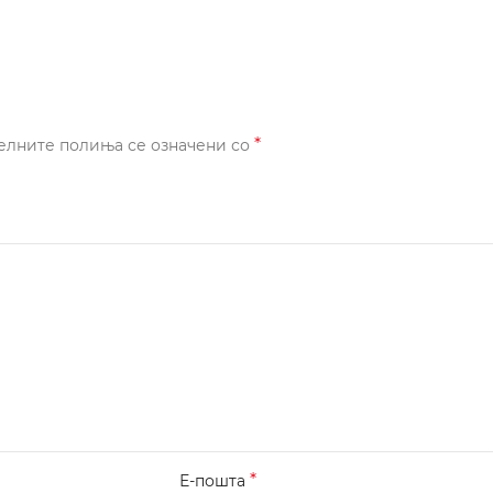
*
елните полиња се означени со
*
Е-пошта