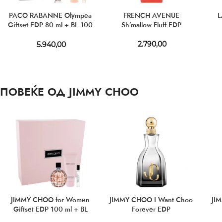
PACO RABANNE Olympea
FRENCH AVENUE
L
Giftset EDP 80 ml + BL 100
Sh’mallow Fluff EDP
ml + EDP 10 ml
2.790,00
5.940,00
ПОВЕЌЕ ОД JIMMY CHOO
JIMMY CHOO for Women
JIMMY CHOO I Want Choo
JIM
Giftset EDP 100 ml + BL
Forever EDP
100 ml + EDP 7.5 ml