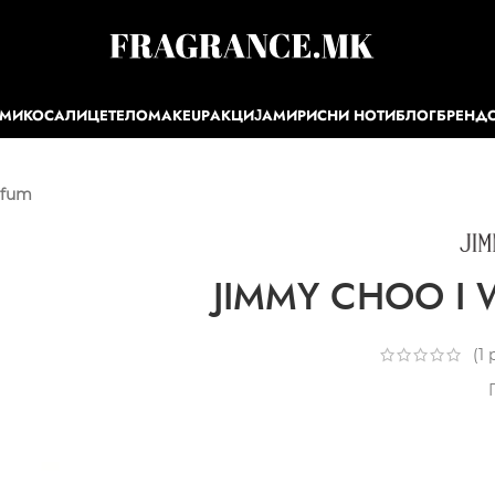
ЕМИ
КОСА
ЛИЦЕ
ТЕЛО
MAKEUP
АКЦИЈА
МИРИСНИ НОТИ
БЛОГ
БРЕНД
rfum
JIMMY CHOO I W
(
1
р