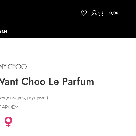
0
0,00
ОВИ
ant Choo Le Parfum
ецензија од купувач)
ПАРФЕМ