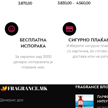
3.830,00
–
4.560,00
3.870,00
БЕСПЛАТНА
СИГУРНО ПЛАЌА
ИСПОРАКА
Изберете сигурно пла
со картичка, во готово
достава или на рати
За нарачки над 3000
денари, испораката ја
плаќаме ние.
FRAGRANCE БЛО
ПАРФ
Денерис доо
ИНТЕР