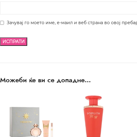
Зачувај го моето име, е-маил и веб страна во овој преба
Можеби ќе ви се допадне…