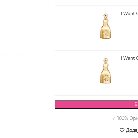
JIMMY CHOO I Want C
4.580,00
JIMMY CHOO I Want C
4.850,00
В
✓ 100% Ор
Дода