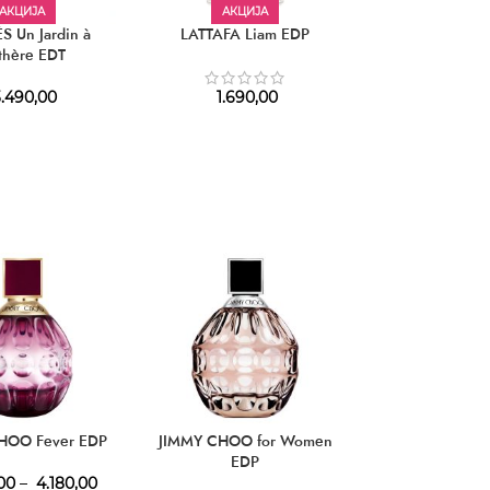
АКЦИЈА
АКЦИЈА
 Un Jardin à
LATTAFA Liam EDP
VALENTINO Donn
thère EDT
Roma Coral Fa
.490,00
1.690,00
7.450,
HOO Fever EDP
JIMMY CHOO for Women
EDP
00
–
4.180,00