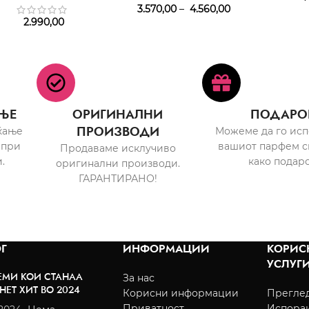
3.570,00
–
4.560,00
2.990,00
ЊЕ
ОРИГИНАЛНИ
ПОДАРО
ПРОИЗВОДИ
ќање
Можеме да го ис
 при
вашиот парфем с
Продаваме исклучиво
.
како подаро
оригинални производи.
ГАРАНТИРАНО!
Г
ИНФОРМАЦИИ
КОРИС
УСЛУГ
ЕМИ КОИ СТАНАА
За нас
НЕТ ХИТ ВО 2024
Корисни информации
Преглед
Приватност
Испора