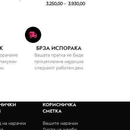
3.250,00
–
3.930,00
К
БРЗА ИСПОРАКА
порачаме
Вашата пратка ќе биде
пакуван
процесирана најдоцна
к.
следниот работен ден.
НИЧКИ
КОРИСНИЧКА
И
СМЕТКА
 на нарачки
Вашите нарачки
ка
Листа на желби