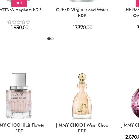
HOT
ATTAFA Angham EDP
CREED Virgin Island Water
HERMÈS
EDP
Cy
1.930,00
17.370,00
3
MY CHOO Illicit Flower
JIMMY CHOO I Want Choo
JIMMY C
EDT
EDP
2.670,