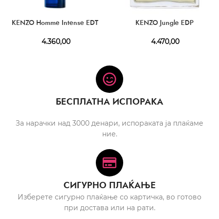
KENZO Homme Intense EDT
KENZO Jungle EDP
4.360,00
4.470,00
БЕСПЛАТНА ИСПОРАКА
За нарачки над 3000 денари, испораката ја плаќаме
ние.
СИГУРНО ПЛАЌАЊЕ
Изберете сигурно плаќање со картичка, во готово
при достава или на рати.