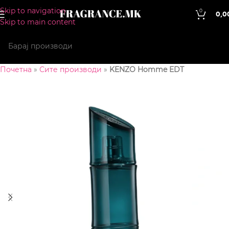
Skip to navigation
0
0,0
Skip to main content
Почетна
»
Сите производи
»
KENZO Homme EDT