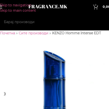
Skip to navigation
0
0,0
Skip to main content
Почетна
»
Сите производи
»
KENZO Homme Intense EDT