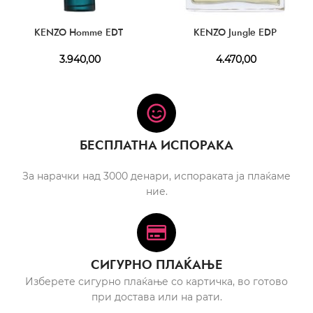
KENZO Homme EDT
KENZO Jungle EDP
3.940,00
4.470,00
БЕСПЛАТНА ИСПОРАКА
За нарачки над 3000 денари, испораката ја плаќаме
ние.
СИГУРНО ПЛАЌАЊЕ
Изберете сигурно плаќање со картичка, во готово
при достава или на рати.