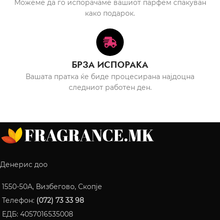
Можеме да го испорачаме вашиот парфем спакуван
како подарок.
БРЗА ИСПОРАКА
Вашата пратка ќе биде процесирана најдоцна
следниот работен ден.
Денерис доо
1550-50A, Визбегово, Скопје
Телефон:
(072) 73 33 98
ЕДБ: 4057016535008