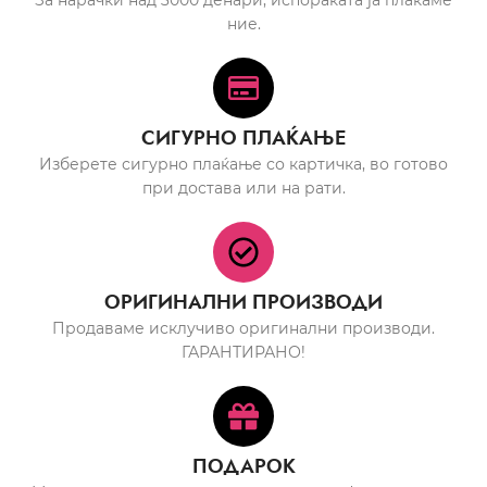
За нарачки над 3000 денари, испораката ја плаќаме
ние.
СИГУРНО ПЛАЌАЊЕ
Изберете сигурно плаќање со картичка, во готово
при достава или на рати.
ОРИГИНАЛНИ ПРОИЗВОДИ
Продаваме исклучиво оригинални производи.
ГАРАНТИРАНО!
ПОДАРОК