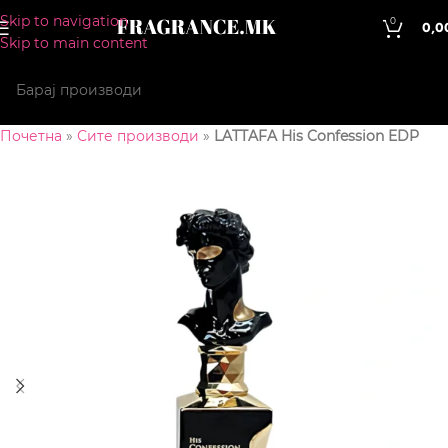
Skip to navigation
0
0,0
Skip to main content
Почетна
»
Сите производи
»
LATTAFA His Confession EDP