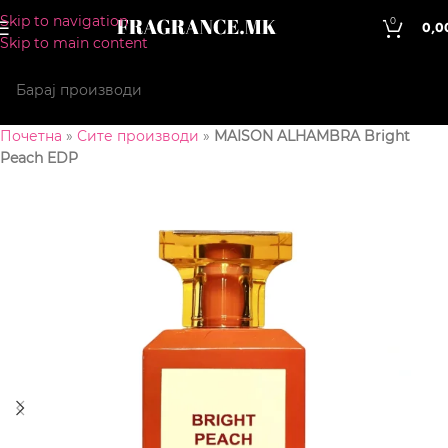
Skip to navigation
0
0,0
Skip to main content
Почетна
»
Сите производи
»
MAISON ALHAMBRA Bright
Peach EDP