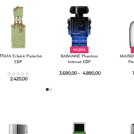
АКЦИЈА
TTAFA Eclaire Pistache
RABANNE Phantom
MAISO
EDP
Intense EDP
Pe
3.690,00
–
4.890,00
1
2.420,00