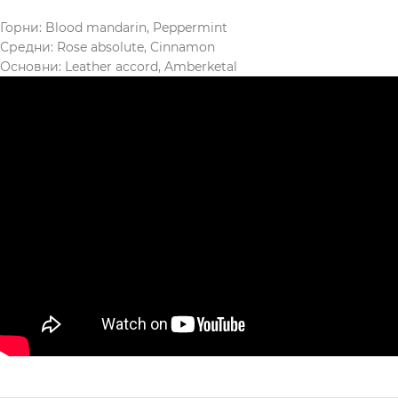
Горни: Blood mandarin, Peppermint
Средни: Rose absolute, Cinnamon
Основни: Leather accord, Amberketal