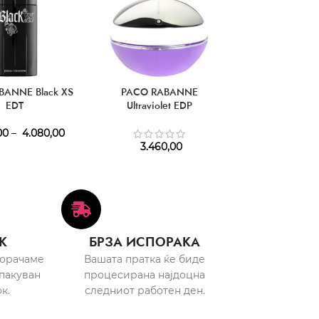
BANNE Black XS
PACO RABANNE
PACO RAB
EDT
Ultraviolet EDP
Ultraviolet 
00
–
4.080,00
3.380,
3.460,00
К
БРЗА ИСПОРАКА
порачаме
Вашата пратка ќе биде
пакуван
процесирана најдоцна
к.
следниот работен ден.