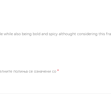
ile while also being bold and spicy althought considering this frag
*
елните полиња се означени со