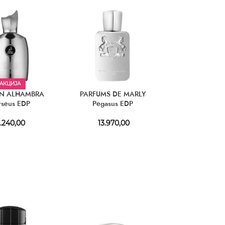
АКЦИЈА
АКЦИЈ
N ALHAMBRA
PARFUMS DE MARLY
JAGUAR for 
rseus EDP
Pegasus EDP
990,0
.240,00
13.970,00