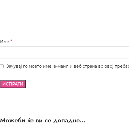
*
Име
Зачувај го моето име, е-маил и веб страна во овој преба
Можеби ќе ви се допадне…