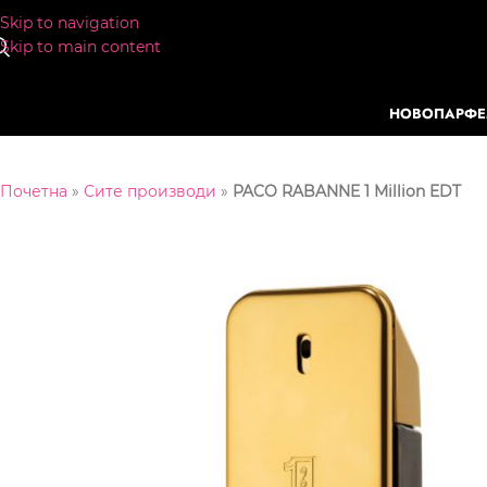
Skip to navigation
Skip to main content
НОВО
ПАРФ
Почетна
»
Сите производи
»
PACO RABANNE 1 Million EDT