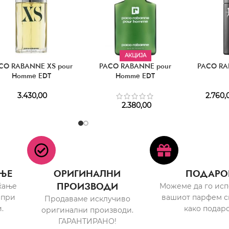
АКЦИЈА
CO RABANNE XS pour
PACO RABANNE pour
PACO RA
Homme EDT
Homme EDT
3.430,00
2.760,
2.380,00
ЊЕ
ОРИГИНАЛНИ
ПОДАРО
ПРОИЗВОДИ
ќање
Можеме да го ис
 при
вашиот парфем с
Продаваме исклучиво
.
како подаро
оригинални производи.
ГАРАНТИРАНО!