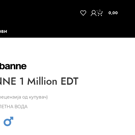
0
0,00
ОВИ
E 1 Million EDT
ецензија од купувач)
ЛЕТНА ВОДА