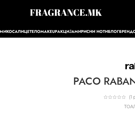
ЕМИ
КОСА
ЛИЦЕ
ТЕЛО
MAKEUP
АКЦИЈА
МИРИСНИ НОТИ
БЛОГ
БРЕНД
PACO RABANN
(
1
р
ТОА