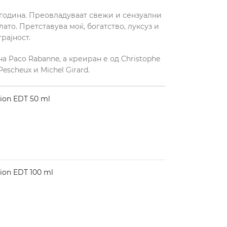
08 година. Преовладуваат свежи и сензуални
лато. Претставува моќ, богатство, луксуз и
трајност.
а Paco Rabanne, а креиран е од Christophe
Pescheux и Michel Girard.
ion EDT 50 ml
ion EDT 100 ml