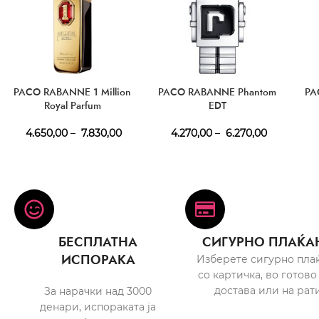
PACO RABANNE 1 Million
PACO RABANNE Phantom
PA
Royal Parfum
EDT
4.650,00
–
7.830,00
4.270,00
–
6.270,00
БЕСПЛАТНА
СИГУРНО ПЛАЌА
ИСПОРАКА
Изберете сигурно пла
со картичка, во готово
достава или на рати
За нарачки над 3000
денари, испораката ја