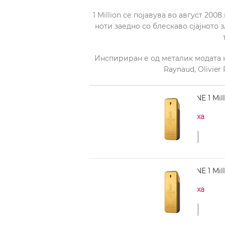
1 Million се појавува во август 20
ноти заедно со блескаво сјајното з
Инспириран е од металик модата н
Raynaud, Olivier 
PACO RABANNE 1 Mill
Нема на залиха
PACO RABANNE 1 Mill
Нема на залиха