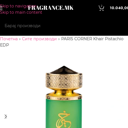
Skip to navigation
2
10.040,0
Skip to main content
Почетна
»
Сите производи
»
PARIS CORNER Khair Pistachio
EDP