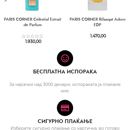
PARIS CORNER Celestial Extrait
PARIS CORNER Rifaaqat Adorn
de Parfum
EDP
1.470,00
1.930,00
БЕСПЛАТНА ИСПОРАКА
За нарачки над 3000 денари, испораката ја плаќаме
ние.
СИГУРНО ПЛАЌАЊЕ
Изберете сигурно плаќање со картичка, во готово