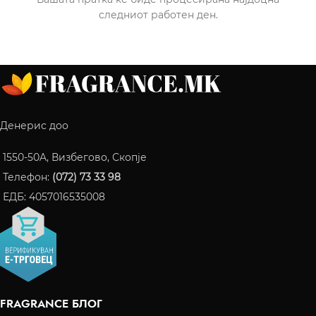
следниот работен ден.
Денерис доо
1550-50A, Визбегово, Скопје
Телефон:
(072) 73 33 98
ЕДБ: 4057016535008
FRAGRANCE БЛОГ