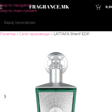
Skip to navigation
0
0,0
Skip to main content
Почетна
»
Сите производи
»
LATTAFA Sherif EDP