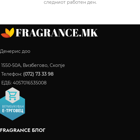
следниот работен ден.
Денерис доо
1550-50A, Визбегово, Скопје
Телефон:
(072) 73 33 98
ЕДБ: 4057016535008
FRAGRANCE БЛОГ