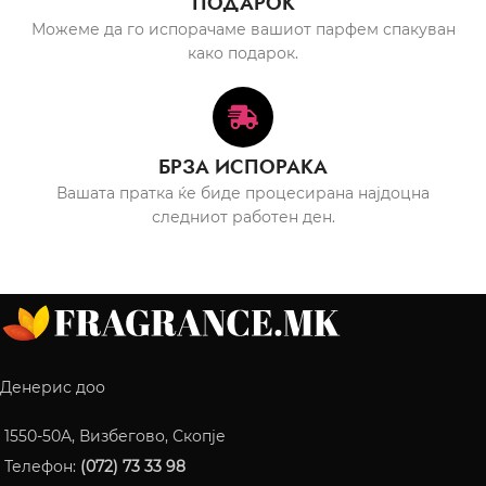
ПОДАРОК
Можеме да го испорачаме вашиот парфем спакуван
како подарок.
БРЗА ИСПОРАКА
Вашата пратка ќе биде процесирана најдоцна
следниот работен ден.
Денерис доо
1550-50A, Визбегово, Скопје
Телефон:
(072) 73 33 98