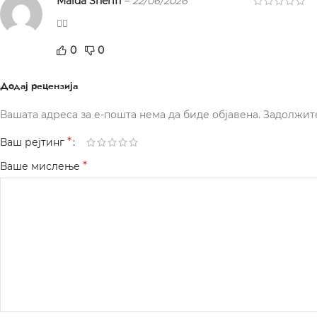
Maida Sherifi
–
22/06/2026
👍🏻
0
0
Додај рецензија
Вашата адреса за е-пошта нема да биде објавена.
Задолжит
*
Ваш рејтинг
*
Ваше мислење