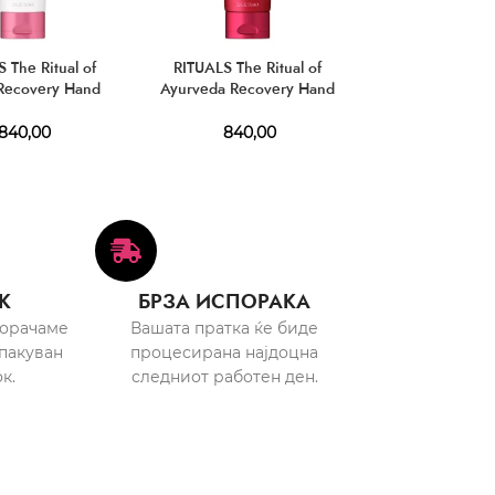
 The Ritual of
RITUALS The Ritual of
RITUALS The Ritu
Recovery Hand
Ayurveda Recovery Hand
Hand Mask 
alm 70 ml
Balm 70 ml
810,0
840,00
840,00
К
БРЗА ИСПОРАКА
порачаме
Вашата пратка ќе биде
пакуван
процесирана најдоцна
к.
следниот работен ден.