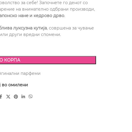
оволство за себе! Започнете го денот со
рение на внимателно одбрани производи,
јапонскo нанe и кедрово дрво
.
лива луксузна кутија
, совршена за чување
или други вредни спомени.
О КОРПА
игинални парфеми
ј во омилени