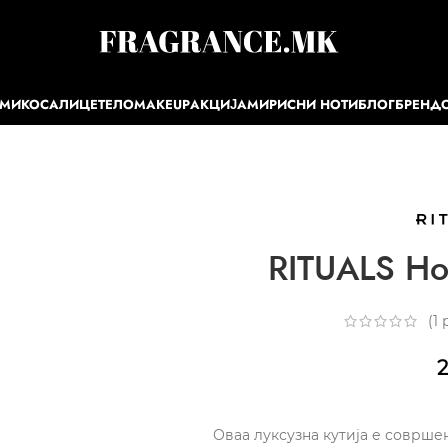
ЕМИ
КОСА
ЛИЦЕ
ТЕЛО
MAKEUP
АКЦИЈА
МИРИСНИ НОТИ
БЛОГ
БРЕНД
RITUALS Ho
(
1
р
2
Оваа луксузна кутија е совршен