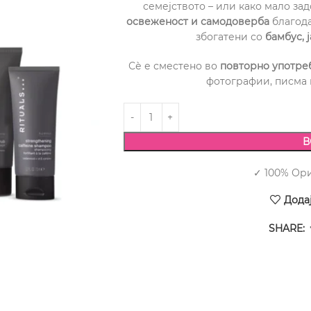
семејството – или како мало зад
освеженост и самодоверба
благода
збогатени со
бамбус, 
Сѐ е сместено во
повторно употреб
фотографии, писма 
В
✓ 100% Ор
Дода
SHARE: