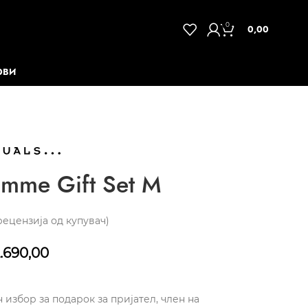
0
0,00
ОВИ
mme Gift Set M
ецензија од купувач)
.690,00
 избор за подарок за пријател, член на