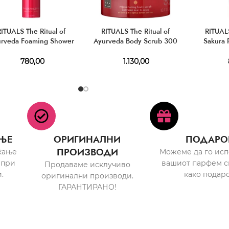
RITUALS The Ritual of
RITUALS The Ritual of
RITUALS
rveda Foaming Shower
Ayurveda Body Scrub 300
Sakura 
Gel 200 ml
g
B
780,00
1.130,00
ЊЕ
ОРИГИНАЛНИ
ПОДАРО
ПРОИЗВОДИ
ќање
Можеме да го ис
 при
вашиот парфем с
Продаваме исклучиво
.
како подаро
оригинални производи.
ГАРАНТИРАНО!