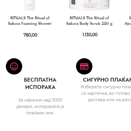
RITUALS The Ritual of
RITUALS The Ritual of
Sakura Foaming Shower
Sakura Body Scrub 250 g
Ayu
Gel 200 ml
1.130,00
780,00
БЕСПЛАТНА
СИГУРНО ПЛАЌА
ИСПОРАКА
Изберете сигурно пла
со картичка, во готово
достава или на рати
За нарачки над 3000
денари, испораката ја
плаќаме ние.