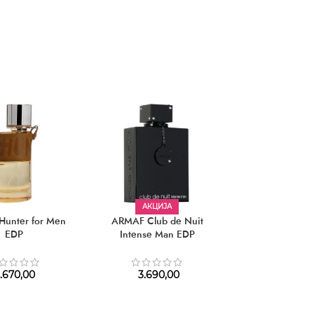
3.190,00
–
3
АКЦИЈА
АКЦИЈ
unter for Men
ARMAF Club de Nuit
ARMAF Odyss
EDP
Intense Man EDP
EDP
.670,00
3.690,00
1.420,