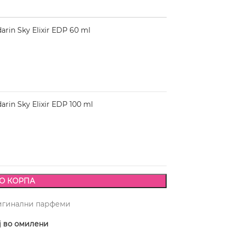
in Sky Elixir EDP 60 ml
in Sky Elixir EDP 100 ml
О КОРПА
игинални парфеми
ј во омилени