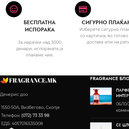
БЕСПЛАТНА
СИГУРНО ПЛАЌА
ИСПОРАКА
Изберете сигурно пла
со картичка, во готово
достава или на рати
За нарачки над 3000
денари, испораката ја
плаќаме ние.
FRAGRANCE БЛО
ПАРФ
Денерис доо
ИНТЕР
06/10
1550-50A, Визбегово, Скопје
комен
Телефон:
(072) 73 33 98
ЕДБ: 4057016535008
СЕ ШТ