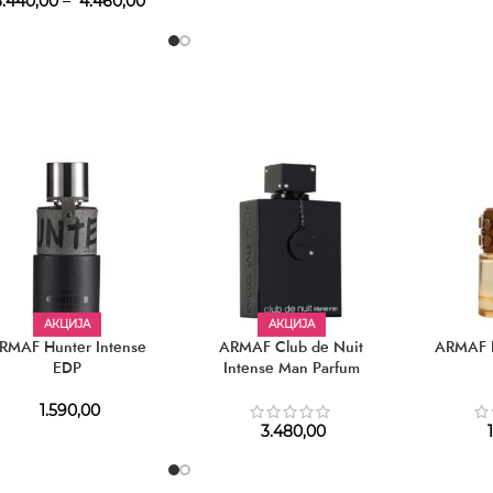
.440,00
–
4.460,00
АКЦИЈА
АКЦИЈА
RMAF Hunter Intense
ARMAF Club de Nuit
ARMAF H
EDP
Intense Man Parfum
1.590,00
3.480,00
1