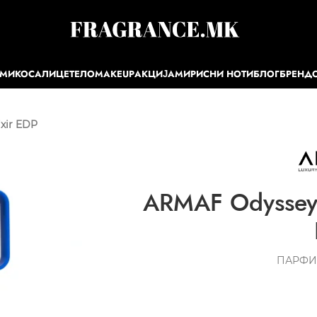
ЕМИ
КОСА
ЛИЦЕ
ТЕЛО
MAKEUP
АКЦИЈА
МИРИСНИ НОТИ
БЛОГ
БРЕНД
xir EDP
ARMAF Odyssey 
ПАРФИ