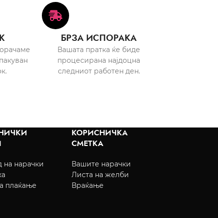
К
БРЗА ИСПОРАКА
порачаме
Вашата пратка ќе биде
пакуван
процесирана најдоцна
к.
следниот работен ден.
НИЧКИ
КОРИСНИЧКА
И
СМЕТКА
 на нарачки
Вашите нарачки
ка
Листа на желби
а плаќање
Враќање