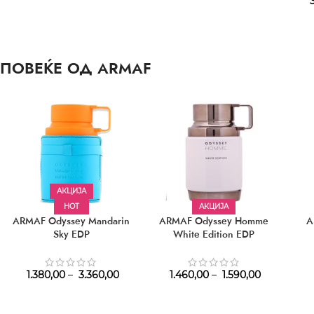
3
ПОВЕЌЕ ОД ARMAF
АКЦИЈА
HOT
АКЦИЈА
ARMAF Odyssey Mandarin
ARMAF Odyssey Homme
A
Sky EDP
White Edition EDP
1.380,00
–
3.360,00
1.460,00
–
1.590,00