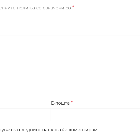
*
елните полиња се означени со
*
Е-пошта
рувач за следниот пат кога ќе коментирам.