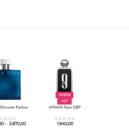
АКЦИЈА
HOT
Chrome Parfum
AFNAN 9pm EDP
CAROLINA HERR
For Men 
00
–
3.870,00
1.940,00