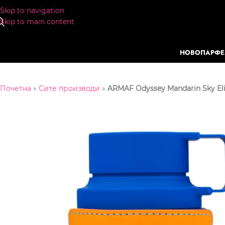
Skip to navigation
Skip to main content
НОВО
ПАРФ
Почетна
»
Сите производи
»
ARMAF Odyssey Mandarin Sky Eli