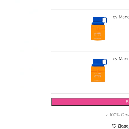
ARMAF Odyssey Mandar
2.050,00
ARMAF Odyssey Mandar
2.330,00
В
✓ 100% Ор
Дода