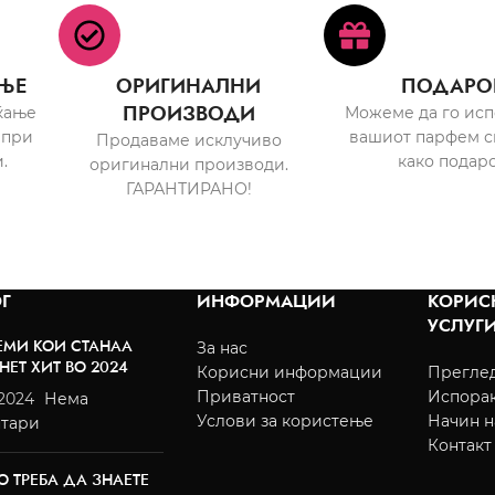
ЊЕ
ОРИГИНАЛНИ
ПОДАРО
ПРОИЗВОДИ
ќање
Можеме да го ис
 при
вашиот парфем с
Продаваме исклучиво
.
како подаро
оригинални производи.
ГАРАНТИРАНО!
Г
ИНФОРМАЦИИ
КОРИС
УСЛУГ
ЕМИ КОИ СТАНАА
За нас
НЕТ ХИТ ВО 2024
Корисни информации
Преглед
Приватност
Испора
/2024
Нема
Услови за користење
Начин н
тари
Контакт
О ТРЕБА ДА ЗНАЕТЕ