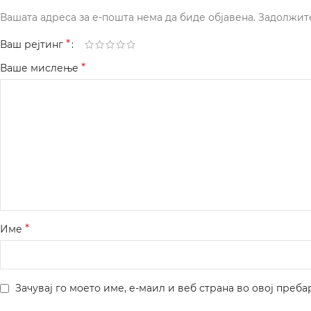
Вашата адреса за е-пошта нема да биде објавена.
Задолжит
*
Ваш рејтинг
*
Ваше мислење
*
Име
Зачувај го моето име, е-маил и веб страна во овој преба