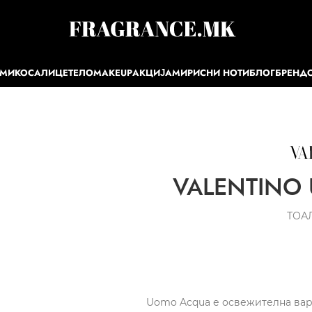
ЕМИ
КОСА
ЛИЦЕ
ТЕЛО
MAKEUP
АКЦИЈА
МИРИСНИ НОТИ
БЛОГ
БРЕНД
VALENTINO 
ТОА
Uomo Acqua е освежителна вари