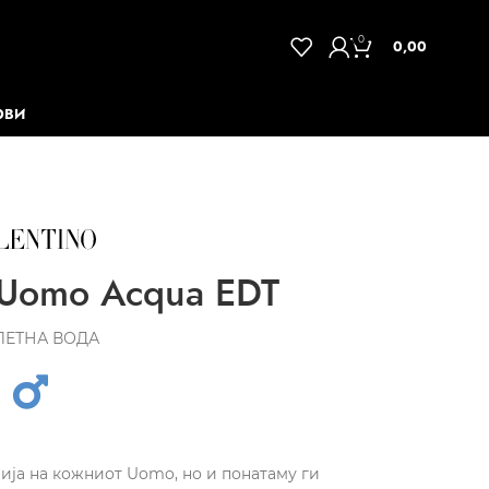
0
0,00
ОВИ
Uomo Acqua EDT
ЛЕТНА ВОДА
ја на кожниот Uomo, но и понатаму ги