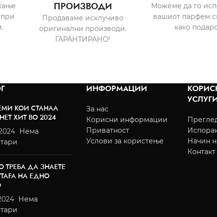
ПРОИЗВОДИ
ќање
Можеме да го ис
 при
вашиот парфем с
Продаваме исклучиво
.
како подаро
оригинални производи.
ГАРАНТИРАНО!
Г
ИНФОРМАЦИИ
КОРИС
УСЛУГ
ЕМИ КОИ СТАНАА
За нас
НЕТ ХИТ ВО 2024
Корисни информации
Преглед
Приватност
Испора
/2024
Нема
Услови за користење
Начин н
тари
Контакт
О ТРЕБА ДА ЗНАЕТЕ
TTAFA НА ЕДНО
О
2024
Нема
тари