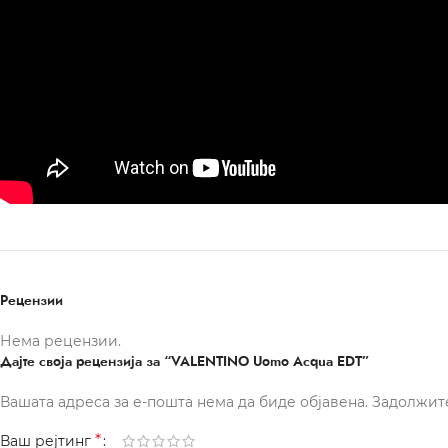
Рецензии
Нема рецензии.
Дајте своја рецензија за “VALENTINO Uomo Acqua EDT”
Вашата адреса за е-пошта нема да биде објавена.
Задолжит
*
Ваш рејтинг