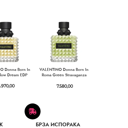
O Donna Born In
VALENTINO Donna Born In
VALENTINO Uom
llow Dream EDP
Roma Green Stravaganza
Roma Green St
EDP
EDT
.970,00
7.580,00
6.130,
К
БРЗА ИСПОРАКА