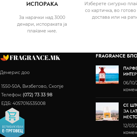
ИСПОРАКА
Изберете сигурно пла
со картичка, во готово
достава или на рати
За нарачки над 3000
денари, испораката ја
плаќаме ние.
FRAGRANCE БЛО
ПАРФ
Денерис доо
ИНТЕР
06/10
1550-50A, Визбегово, Скопје
комен
Телефон:
(072) 73 33 98
ЕДБ: 4057016535008
СЕ ШТ
ЗА LA
МЕСТ
12/03/
комен