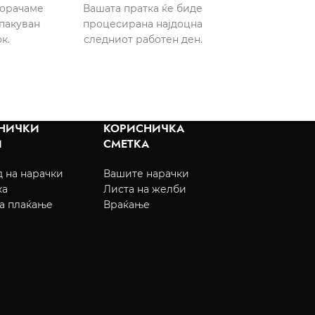
порачаме
Вашата пратка ќе биде
пакуван
процесирана најдоцна
к.
следниот работен ден.
НИЧКИ
КОРИСНИЧКА
И
СМЕТКА
 на нарачки
Вашите нарачки
ка
Листа на желби
а плаќање
Враќање