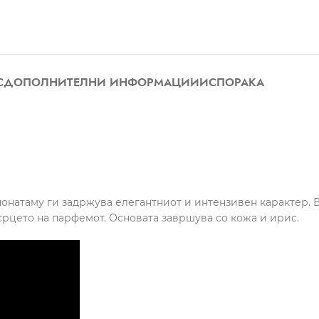
С
ДОПОЛНИТЕЛНИ ИНФОРМАЦИИ
ИСПОРАКА
онатаму ги задржува елегантниот и интензивен карактер. 
срцето на парфемот. Основата завршува со кожа и ирис.