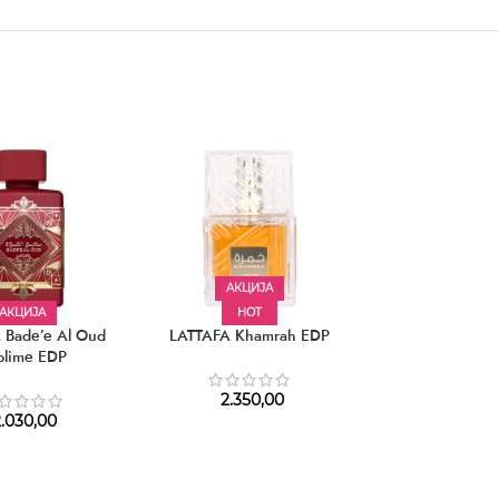
АКЦИЈА
АКЦИЈА
HOT
 Bade’e Al Oud
LATTAFA Khamrah EDP
CAROLINA HER
blime EDP
Boy Le Pa
2.350,00
4.730,00
–
7
.030,00