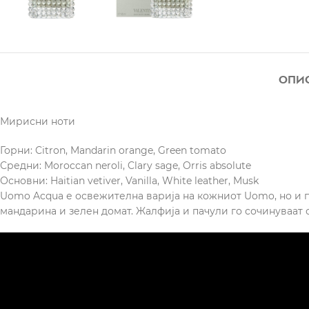
ОПИ
Мирисни ноти
Горни: Citron, Mandarin orange, Green tomato
Средни: Moroccan neroli, Clary sage, Orris absolute
Основни: Haitian vetiver, Vanilla, White leather, Musk
Uomo Acqua е освежителна варија на кожниот Uomo, но и п
мандарина и зелен домат. Жалфија и пачули го сочинуваат 