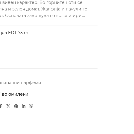
нзивен карактер. Во горните ноти се
а и зелен домат. Жалфија и пачули го
т. Основата завршува со кожа и ирис.
ua EDT 75 ml
игинални парфеми
ј во омилени