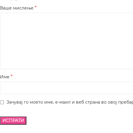
*
Ваше мислење
*
Име
Зачувај го моето име, е-маил и веб страна во овој преба