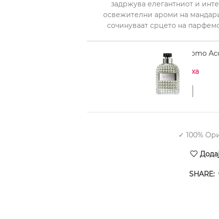
задржува елегантниот и инте
освежителни ароми на мандарин
сочинуваат срцето на парфемо
VALENTINO Uomo Acq
Нема на залиха
✓ 100% Ор
Дода
SHARE: