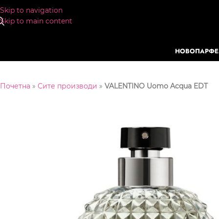
Skip to navigation
Skip to main content
НОВО
ПАРФ
Почетна
»
Сите производи
»
VALENTINO Uomo Acqua EDT