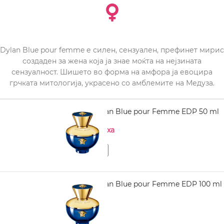
Dylan Blue pour femme е силен, сензуален, префинет мирис
создаден за жена која ја знае моќта на нејзината
сензуалност. Шишето во форма на амфора ја евоцира
грчката митологија, украсено со амблемите на Медуза.
VERSACE Dylan Blue pour Femme EDP 50 ml
Нема на залиха
VERSACE Dylan Blue pour Femme EDP 100 ml
4.740,00