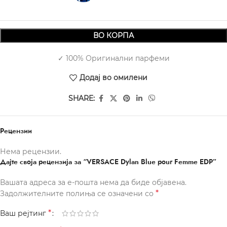
ВО КОРПА
✓ 100% Оригинални парфеми
Додај во омилени
SHARE:
Рецензии
Нема рецензии.
Дајте своја рецензија за “VERSACE Dylan Blue pour Femme EDP”
Вашата адреса за е-пошта нема да биде објавена.
*
Задолжителните полиња се означени со
*
Ваш рејтинг