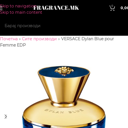
Skip to navigation
0
0,0
Skip to main content
Почетна
»
Сите производи
»
VERSACE Dylan Blue pour
Femme EDP