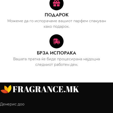
ПОДАРОК
Можеме да го испорачаме вашиот парфем спакуван
како подарок.
БРЗА ИСПОРАКА
Вашата пратка ќе биде процесирана најдоцна
следниот работен ден.
Денерис доо