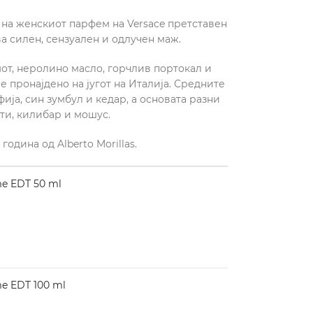
на женскиот парфем на Versace претставен
ва силен, сензуален и одлучен маж.
от, неролино масло, горчлив портокал и
е пронајдено на југот на Италија. Средните
ија, син зумбул и кедар, а основата разни
ти, килибар и мошус.
година од Alberto Morillas.
e EDT 50 ml
 EDT 100 ml