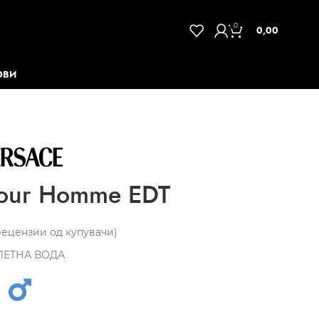
0
0,00
ОВИ
our Homme EDT
ецензии од купувачи)
ЛЕТНА ВОДА