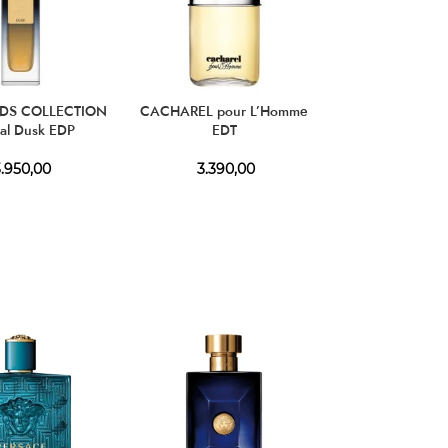
DS COLLECTION
CACHAREL pour L’Homme
4711 Echt Kölni
al Dusk EDP
EDT
EDC
.950,00
3.390,00
1.090,00
–
1