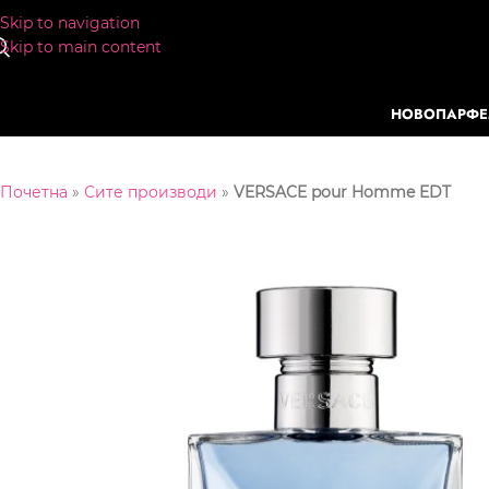
Skip to navigation
Skip to main content
НОВО
ПАРФ
Почетна
»
Сите производи
»
VERSACE pour Homme EDT