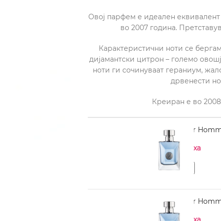
Овој парфем е идеален еквивалент 
во 2007 година. Претставу
Карактеристични ноти се бергам
дијамантски цитрон – големо овошј
ноти ги сочинуваат гераниум, жалф
дрвенести но
Креиран е во 2008 
VERSACE pour Homm
Нема на залиха
VERSACE pour Homme
Нема на залиха