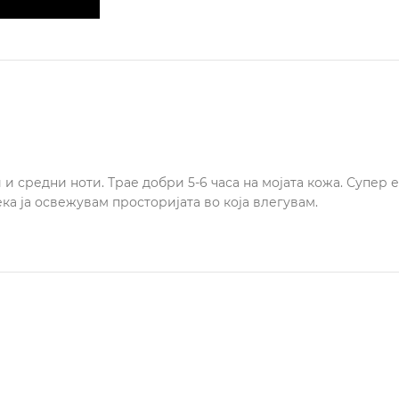
 средни ноти. Трае добри 5-6 часа на мојата кожа. Супер е
а ја освежувам просторијата во која влегувам.