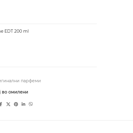
e EDT 200 ml
игинални парфеми
ј во омилени