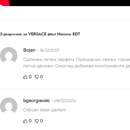
3 рецензии за
VERSACE pour Homme EDT
Bojan
–
16/12/2021
Одличен летен парфем. Прекрасни, свежи горни и
летни денови. Секогаш добивам комплименти дек
0
0
bgeorgievski
–
09/12/2024
Odlicen leten parfem
0
0