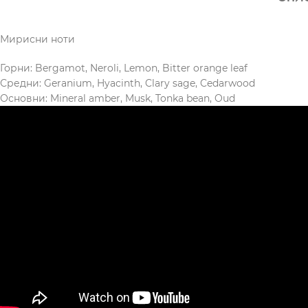
Мирисни ноти
Горни: Bergamot, Neroli, Lemon, Bitter orange leaf
Средни: Geranium, Hyacinth, Clary sage, Cedarwood
Основни: Mineral amber, Musk, Tonka bean, Oud