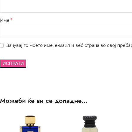
*
Име
Зачувај го моето име, е-маил и веб страна во овој преба
Можеби ќе ви се допадне…