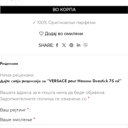
ВО КОРПА
✓ 100% Оригинални парфеми
Додај во омилени
SHARE:
Рецензии
Нема рецензии.
Дајте своја рецензија за “VERSACE pour Homme Deostick 75 ml”
Вашата адреса за е-пошта нема да биде објавена.
*
Задолжителните полиња се означени со
*
Ваш рејтинг
*
Ваше мислење