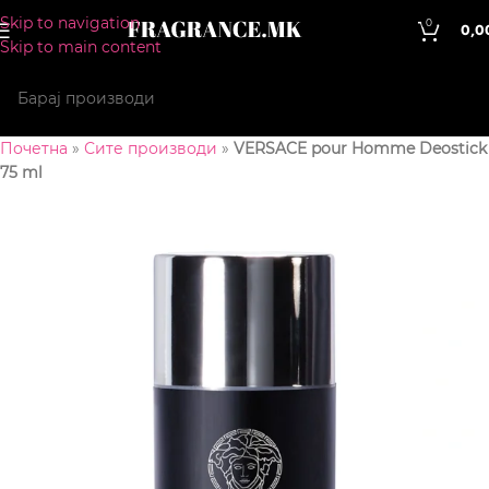
Skip to navigation
0
0,0
Skip to main content
Почетна
»
Сите производи
»
VERSACE pour Homme Deostick
75 ml