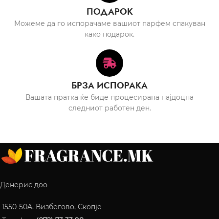
ПОДАРОК
Можеме да го испорачаме вашиот парфем спакуван
како подарок.
БРЗА ИСПОРАКА
Вашата пратка ќе биде процесирана најдоцна
следниот работен ден.
Денерис доо
1550-50A, Визбегово, Скопје