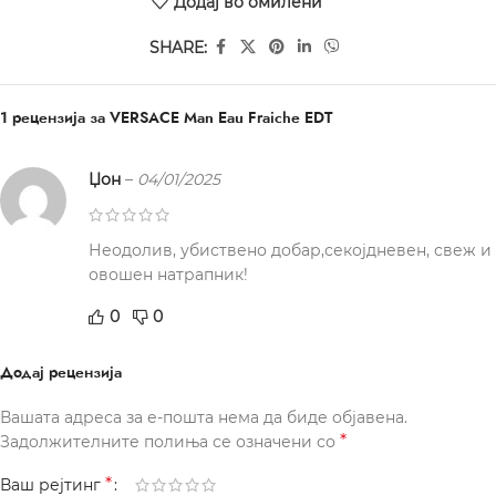
Додај во омилени
SHARE:
1 рецензија за
VERSACE Man Eau Fraiche EDT
Џон
–
04/01/2025
Неодолив, убиствено добар,секојдневен, свеж и
овошен натрапник!
0
0
Додај рецензија
Вашата адреса за е-пошта нема да биде објавена.
*
Задолжителните полиња се означени со
*
Ваш рејтинг