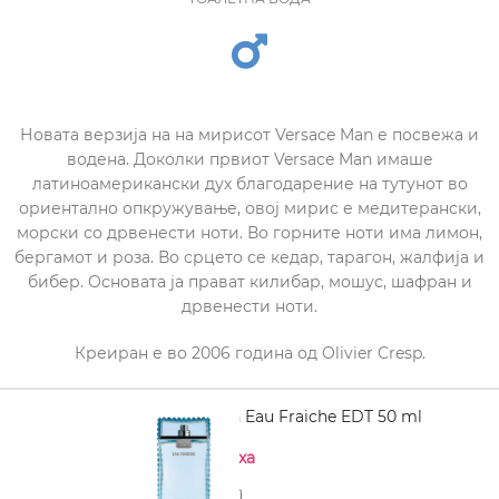
Новата верзија на на мирисот Versace Man е посвежа и
водена. Доколки првиот Versace Man имаше
латиноамерикански дух благодарение на тутунот во
ориентално опкружување, овој мирис е медитерански,
морски со дрвенести ноти. Во горните ноти има лимон,
бергамот и роза. Во срцето се кедар, тарагон, жалфија и
бибер. Основата ја прават килибар, мошус, шафран и
дрвенести ноти.
Креиран е во 2006 година од Olivier Cresp.
VERSACE Man Eau Fraiche EDT 50 ml
Нема на залиха