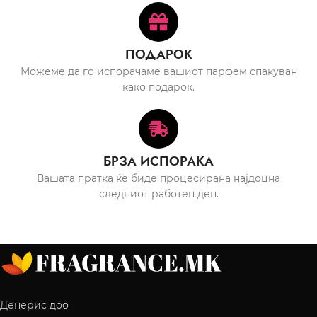
ПОДАРОК
Можеме да го испорачаме вашиот парфем спакуван
како подарок.
БРЗА ИСПОРАКА
Вашата пратка ќе биде процесирана најдоцна
следниот работен ден.
Денерис доо