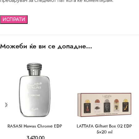
пребарувач за следниот пат кога ќе коментирам.
Можеби ќе ви се допадне…
RASASI Hawas Chrome EDP
LATTAFA Giftset Box 02 EDP
5×20 ml
3.470,00