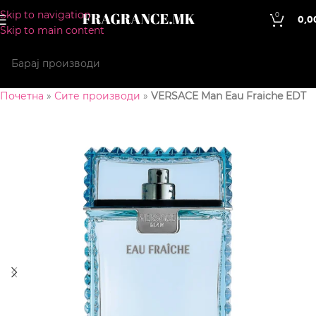
Skip to navigation
0
0,0
Skip to main content
Почетна
»
Сите производи
»
VERSACE Man Eau Fraiche EDT