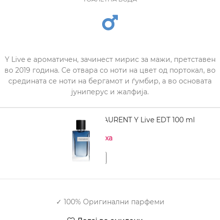
Y Live е ароматичен, зачинест мирис за мажи, претставен
во 2019 година. Се отвара со ноти на цвет од портокал, во
средината се ноти на бергамот и ѓумбир, а во основата
јуниперус и жалфија.
YVES SAINT LAURENT Y Live EDT 100 ml
Нема на залиха
✓ 100% Оригинални парфеми