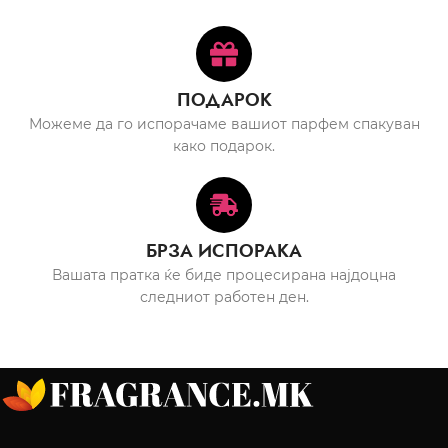
ПОДАРОК
Можеме да го испорачаме вашиот парфем спакуван
како подарок.
БРЗА ИСПОРАКА
Вашата пратка ќе биде процесирана најдоцна
следниот работен ден.