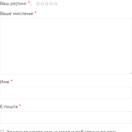
*
Ваш рејтинг
*
Ваше мислење
*
Име
*
Е-пошта
Зачувај го моето име, е-маил и веб страна во овој