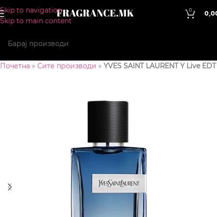
Skip to navigation
0
0,0
Skip to main content
Почетна
»
Сите производи
»
YVES SAINT LAURENT Y Live EDT