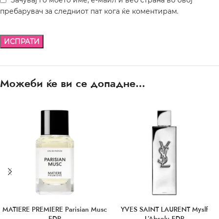
пребарувач за следниот пат кога ќе коментирам.
Можеби ќе ви се допадне…
MATIERE PREMIERE Parisian Musc
YVES SAINT LAURENT Myslf
EDP
L’Absolu EDP