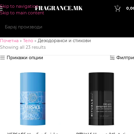
Skip to navigation
0
0,0
Skip to main content
Почетна
»
Тело
»
Дезодоранси и стикови
Showing all 23 results
Прикажи опции
Филтри