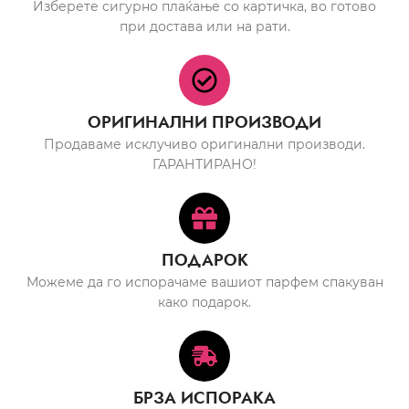
Изберете сигурно плаќање со картичка, во готово
при достава или на рати.
ОРИГИНАЛНИ ПРОИЗВОДИ
Продаваме исклучиво оригинални производи.
ГАРАНТИРАНО!
ПОДАРОК
Можеме да го испорачаме вашиот парфем спакуван
како подарок.
БРЗА ИСПОРАКА