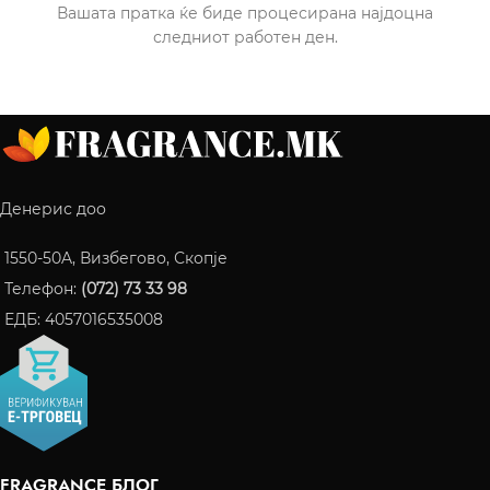
Вашата пратка ќе биде процесирана најдоцна
следниот работен ден.
Денерис доо
1550-50A, Визбегово, Скопје
Телефон:
(072) 73 33 98
ЕДБ: 4057016535008
FRAGRANCE БЛОГ