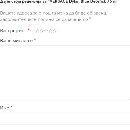
Дајте своја рецензија за “VERSACE Dylan Blue Deostick 75 ml”
Вашата адреса за е-пошта нема да биде објавена.
*
Задолжителните полиња се означени со
*
Ваш рејтинг
*
Ваше мислење
*
Име