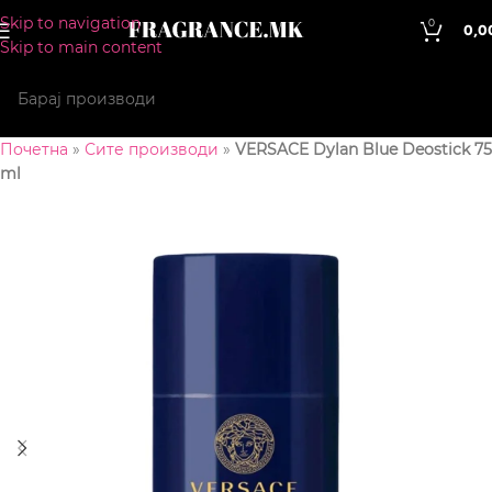
Skip to navigation
0
0,0
Skip to main content
Почетна
»
Сите производи
»
VERSACE Dylan Blue Deostick 75
ml