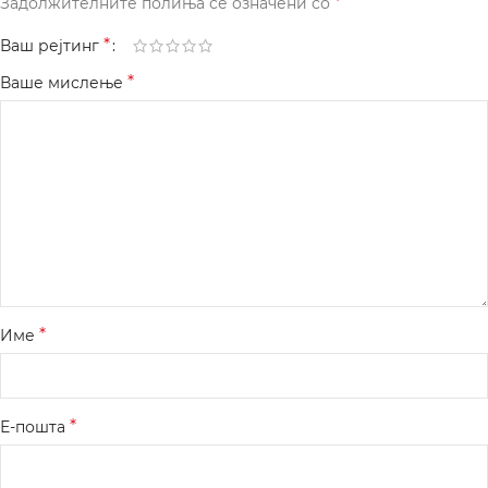
*
Задолжителните полиња се означени со
*
Ваш рејтинг
*
Ваше мислење
*
Име
*
Е-пошта