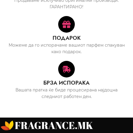
Продаваме исклучиво оригинални производи.
ГАРАНТИРАНО!
ПОДАРОК
Можеме да го испорачаме вашиот парфем спакуван
како подарок.
БРЗА ИСПОРАКА
Вашата пратка ќе биде процесирана најдоцна
следниот работен ден.