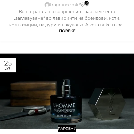
0
fragrance.mk
Во потрагата по совршениот парфем често
„заглавуваме“ во лавиринти на брендови, ноти,
композиции, па дури и пакувања. А кога веќе го за...
ПОВЕЌЕ
25
ЈУЛ
ПАРФЕМИ