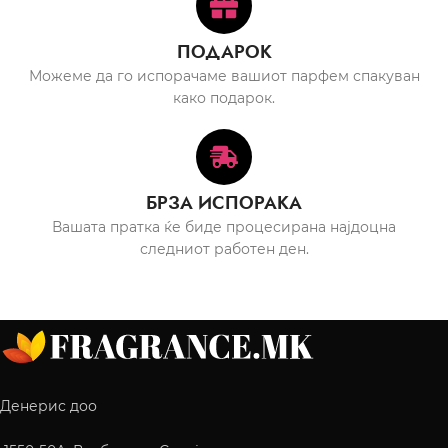
ПОДАРОК
Можеме да го испорачаме вашиот парфем спакуван
како подарок.
БРЗА ИСПОРАКА
Вашата пратка ќе биде процесирана најдоцна
следниот работен ден.
Денерис доо