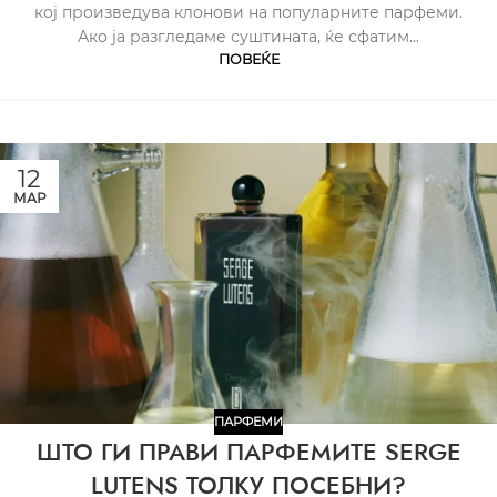
кој произведува клонови на популарните парфеми.
Ако ја разгледаме суштината, ќе сфатим...
ПОВЕЌЕ
12
МАР
ПАРФЕМИ
ШТО ГИ ПРАВИ ПАРФЕМИТЕ SERGE
LUTENS ТОЛКУ ПОСЕБНИ?