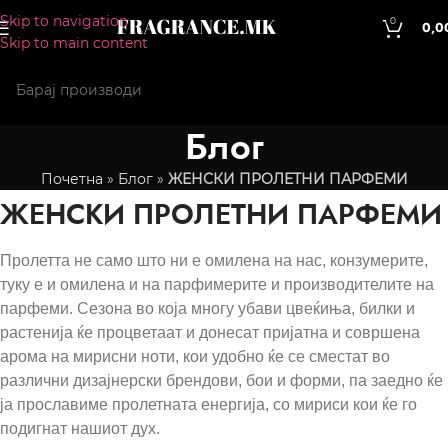
Skip to navigation
0
0,0
Skip to main content
Блог
Почетна
»
Блог
»
ЖЕНСКИ ПРОЛЕТНИ ПАРФЕМИ
ЖЕНСКИ ПРОЛЕТНИ ПАРФЕМИ
Пролетта не само што ни е омилена на нас, конзумерите,
туку е и омилена и на парфимерите и производителите на
парфеми. Сезона во која многу убави цвеќиња, билки и
растенија ќе процветаат и донесат пријатна и совршена
арома на мирисни ноти, кои удобно ќе се сместат во
различни дизајнерски брендови, бои и форми, па заедно ќе
ја прославиме пролетната енергија, со мириси кои ќе го
подигнат нашиот дух.