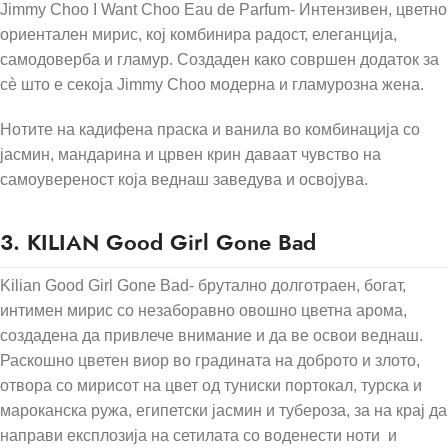
Jimmy Choo I Want Choo Eau de Parfum- Интензивен, цветно
ориентален мирис, кој комбинира радост, елеганција,
самодоверба и гламур. Создаден како совршен додаток за
сè што е секоја Jimmy Choo модерна и гламурозна жена.
Нотите на кадифена праска и ванила во комбинација со
јасмин, мандарина и црвен крин даваат чувство на
самоувереност која веднаш заведува и освојува.
3. KILIAN Good Girl Gone Bad
Kilian Good Girl Gone Bad- брутално долготраен, богат,
интимен мирис со незаборавно овошно цветна арома,
создадена да привлече внимание и да ве освои веднаш.
Раскошно цветен виор во градината на доброто и злото,
отвора со мирисот на цвет од туниски портокал, турска и
мароканска ружа, египетски јасмин и тубероза, за на крај да
направи експлозија на сетилата со воденести ноти и