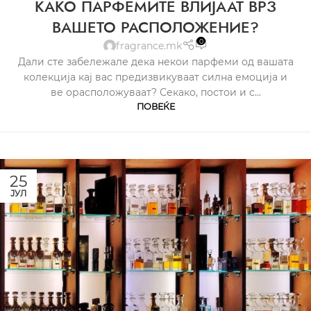
КАКО ПАРФЕМИТЕ ВЛИЈААТ ВРЗ
ВАШЕТО РАСПОЛОЖЕНИЕ?
0
fragrance.mk
Дали сте забележале дека некои парфеми од вашата
колекција кај вас предизвикуваат силна емоција и
ве орасположуваат? Секако, постои и с...
ПОВЕЌЕ
25
ЈУЛ