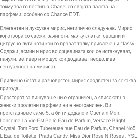
токму тоа го постигна Chanel со својата палета на
парфеми, особено со Chance EDT.
Елегантен и луксузен мирис, нетипично сладуњав. Мирис
кој отвора со свежи, зачинети, малку слатки, овошни и
цитрусно лути ноти кои го прават толку привлечен и classy.
Содржи јасмин и ирис во срцевината кои се истакнуваат,
пачули, ветивер и мошус кои додаваат неодолива
сензуалност на мирисот.
Прилично богат и разноврстен мирис соодветен за секаква
пригода.
Просторот за пишување ни е ограничен, а списокот на
женски пролетни парфеми ни е неограничен. Ви
претставивме само 5, а би ги додале и Guerlain Mon,
Lancome La Vie Est Belle Eau de Parfum, Versace Bright
Crystal, Tom Ford Tubereuse nue Eau de Parfum, Chanel No5
L’Eau de Toilette, Prada Candy, Miss Dior Rose N’Roses , YSL