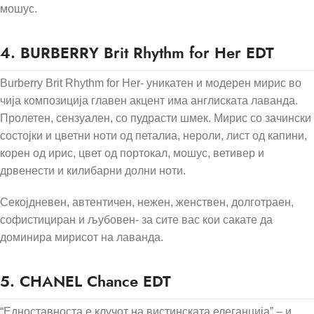
мошус.
4. BURBERRY Brit Rhythm for Her EDT
Burberry Brit Rhythm for Her- уникатен и модерен мирис во
чија композиција главен акцент има англиската лаванда.
Пролетен, сензуален, со пудрасти шмек. Мирис со зачински
состојки и цветни ноти од петалиа, нероли, лист од капини,
корен од ирис, цвет од портокал, мошус, ветивер и
дрвенести и килибарни долни ноти.
Секојдневен, автентичен, нежен, женствен, долготраен,
софистициран и љубовен- за сите вас кои сакате да
доминира мирисот на лаванда.
5. CHANEL Chance EDT
“Едноставноста е клучот на вистинската елеганција” – и