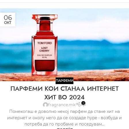
06
ОКТ
ПАРФЕМИ
ПАРФЕМИ КОИ СТАНАА ИНТЕРНЕТ
ХИТ ВО 2024
0
fragrance.mk
Понекогаш е доволно некој парфем да стане хит на
интернет и околу него да се создаде hype - возбуда и
потреба да го пробаме и поседувам...