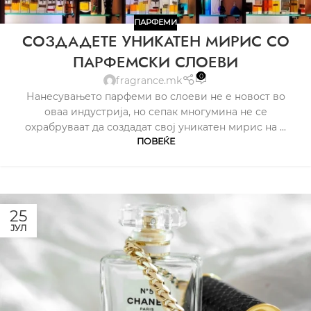
ПАРФЕМИ
СОЗДАДЕТЕ УНИКАТЕН МИРИС СО
ПАРФЕМСКИ СЛОЕВИ
0
fragrance.mk
Нанесувањето парфеми во слоеви не е новост во
оваа индустрија, но сепак многумина не се
охрабруваат да создадат свој уникатен мирис на ...
ПОВЕЌЕ
25
ЈУЛ