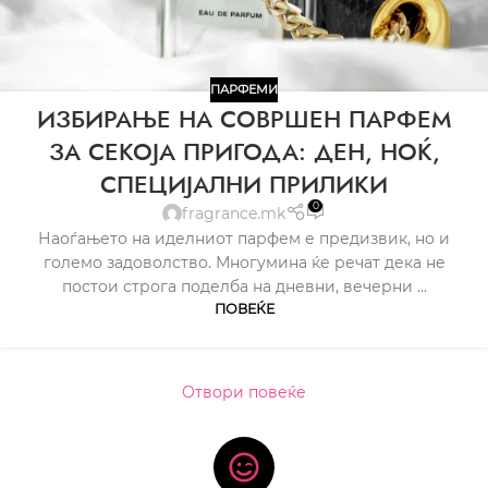
ПАРФЕМИ
ИЗБИРАЊЕ НА СОВРШЕН ПАРФЕМ
ЗА СЕКОЈА ПРИГОДА: ДЕН, НОЌ,
СПЕЦИЈАЛНИ ПРИЛИКИ
0
fragrance.mk
Наоѓањето на иделниот парфем е предизвик, но и
големо задоволство. Многумина ќе речат дека не
постои строга поделба на дневни, вечерни ...
ПОВЕЌЕ
Отвори повеќе