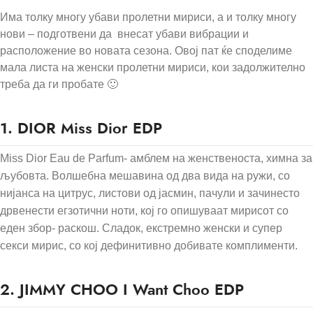
И
ма толку многу убави пролетни мириси, а и толку многу
нови – подготвени да внесат убави вибрации и
расположение во новата сезона. Овој пат ќе споделиме
мала листа на женски пролетни мириси, кои задолжително
треба да ги пробате 🙂
1. DIOR Miss Dior EDP
Miss Dior Eau de Parfum- амблем на женственоста, химна за
љубовта. Волшебна мешавина од два вида на ружи, со
нијанса на цитрус, листови од јасмин, пачули и зачинесто
дрвенести егзотични ноти, кој го опишуваат мирисот со
еден збор- раскош. Сладок, екстремно женски и супер
секси мирис, со кој дефинитивно добивате комплименти.
2. JIMMY CHOO I Want Choo EDP