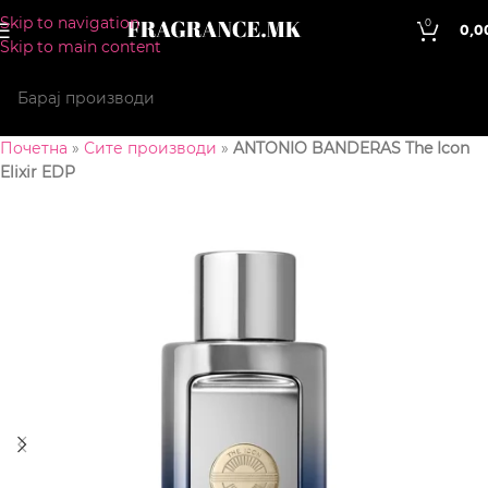
Skip to navigation
0
0,0
Skip to main content
Почетна
»
Сите производи
»
ANTONIO BANDERAS The Icon
Elixir EDP