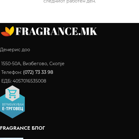
следниот работен ден.
Денерис доо
1550-50A, Визбегово, Скопје
Телефон:
(072) 73 33 98
ЕДБ: 4057016535008
FRAGRANCE БЛОГ