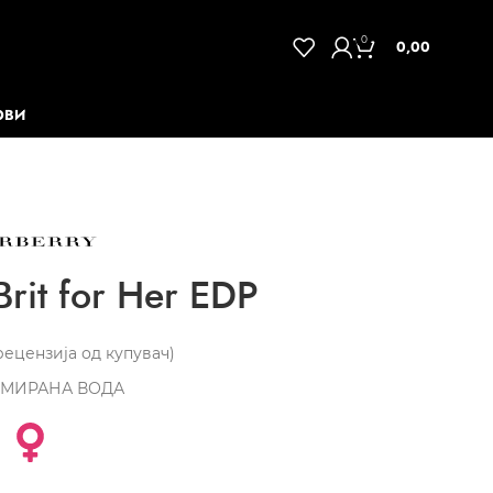
0
0,00
ОВИ
rit for Her EDP
ецензија од купувач)
МИРАНА ВОДА