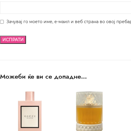
Зачувај го моето име, е-маил и веб страна во овој преба
Можеби ќе ви се допадне…