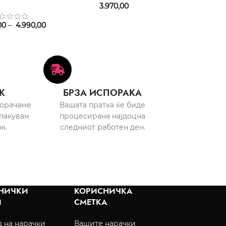
3.970,00
00
–
4.990,00
3.080,
К
БРЗА ИСПОРАКА
порачаме
Вашата пратка ќе биде
пакуван
процесирана најдоцна
к.
следниот работен ден.
НИЧКИ
КОРИСНИЧКА
И
СМЕТКА
 на нарачки
Вашите нарачки