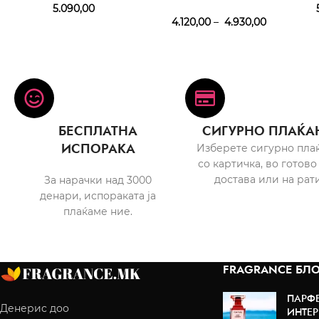
5.090,00
5
4.120,00
–
4.930,00
БЕСПЛАТНА
СИГУРНО ПЛАЌА
ИСПОРАКА
Изберете сигурно пла
со картичка, во готово
достава или на рати
За нарачки над 3000
денари, испораката ја
плаќаме ние.
FRAGRANCE БЛО
ПАРФ
Денерис доо
ИНТЕР