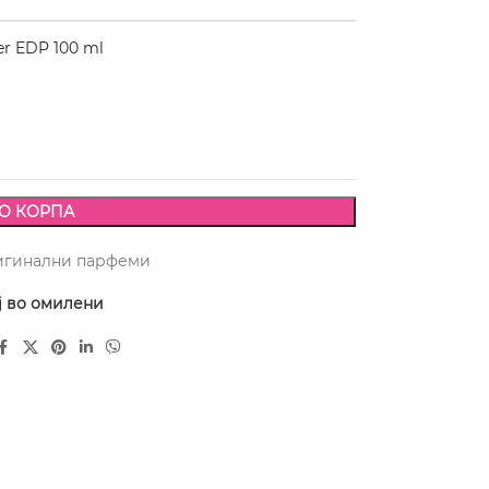
er EDP 100 ml
О КОРПА
игинални парфеми
ј во омилени