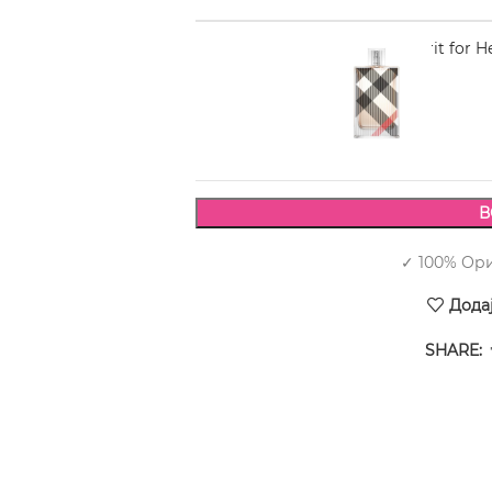
BURBERRY Brit for H
3.550,00
В
✓ 100% Ор
Дода
SHARE: