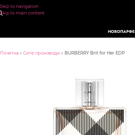
Skip to navigation
Skip to main content
НОВО
ПАРФ
Почетна
»
Сите производи
»
BURBERRY Brit for Her EDP