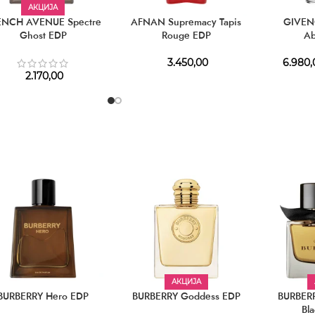
АКЦИЈА
ENCH AVENUE Spectre
AFNAN Supremacy Tapis
GIVENC
Ghost EDP
Rouge EDP
Ab
3.450,00
6.980,
2.170,00
АКЦИЈА
BURBERRY Hero EDP
BURBERRY Goddess EDP
BURBERR
Bl