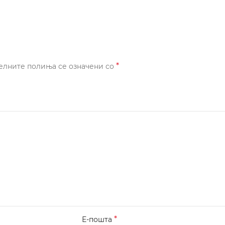
*
елните полиња се означени со
*
Е-пошта