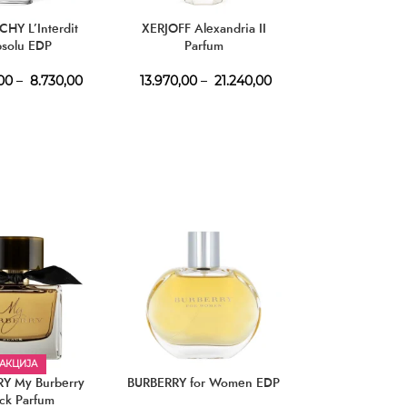
HY L’Interdit
XERJOFF Alexandria II
GUESS 1981 In
solu EDP
Parfum
Women 
00
–
8.730,00
13.970,00
–
21.240,00
1.850,
АКЦИЈА
Y My Burberry
BURBERRY for Women EDP
BURBERRY Wee
ack Parfum
Men E