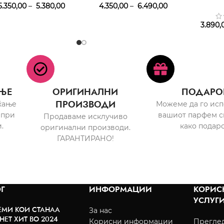
.350,00
–
5.380,00
4.350,00
–
6.490,00
3.890,
ЊЕ
ОРИГИНАЛНИ
ПОДАРО
ПРОИЗВОДИ
ќање
Можеме да го ис
 при
вашиот парфем с
Продаваме исклучиво
.
како подаро
оригинални производи.
ГАРАНТИРАНО!
Г
ИНФОРМАЦИИ
КОРИС
УСЛУГ
ЕМИ КОИ СТАНАА
За нас
НЕТ ХИТ ВО 2024
Корисни информации
Преглед