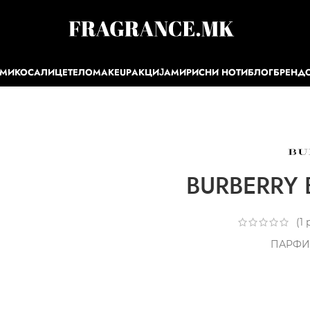
ЕМИ
КОСА
ЛИЦЕ
ТЕЛО
MAKEUP
АКЦИЈА
МИРИСНИ НОТИ
БЛОГ
БРЕНД
BURBERRY B
(
1
р
ПАРФИ