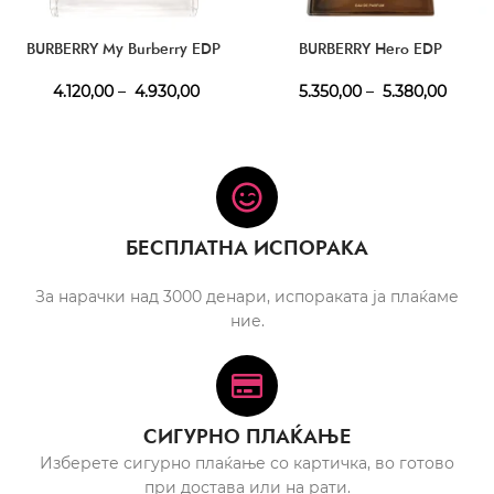
BURBERRY My Burberry EDP
BURBERRY Hero EDP
4.120,00
–
4.930,00
5.350,00
–
5.380,00
БЕСПЛАТНА ИСПОРАКА
За нарачки над 3000 денари, испораката ја плаќаме
ние.
СИГУРНО ПЛАЌАЊЕ
Изберете сигурно плаќање со картичка, во готово
при достава или на рати.