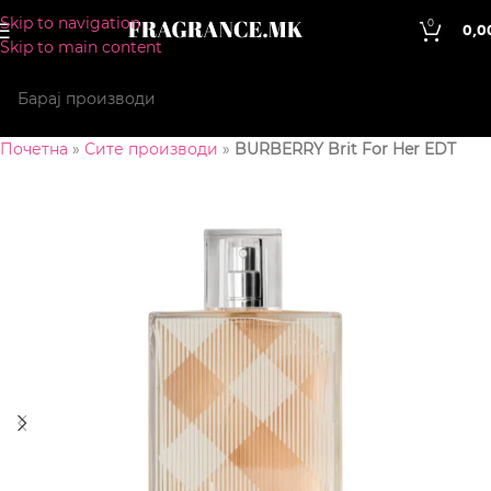
Skip to navigation
0
0,0
Skip to main content
Почетна
»
Сите производи
»
BURBERRY Brit For Her EDT