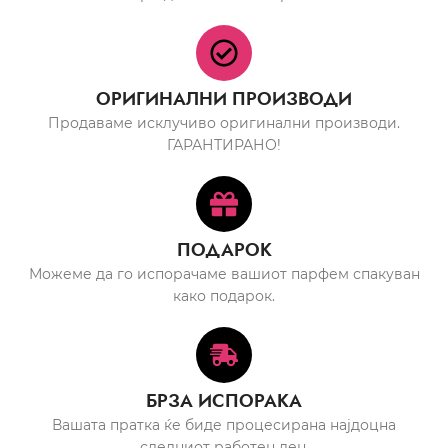
ОРИГИНАЛНИ ПРОИЗВОДИ
Продаваме исклучиво оригинални производи.
ГАРАНТИРАНО!
ПОДАРОК
Можеме да го испорачаме вашиот парфем спакуван
како подарок.
БРЗА ИСПОРАКА
Вашата пратка ќе биде процесирана најдоцна
следниот работен ден.